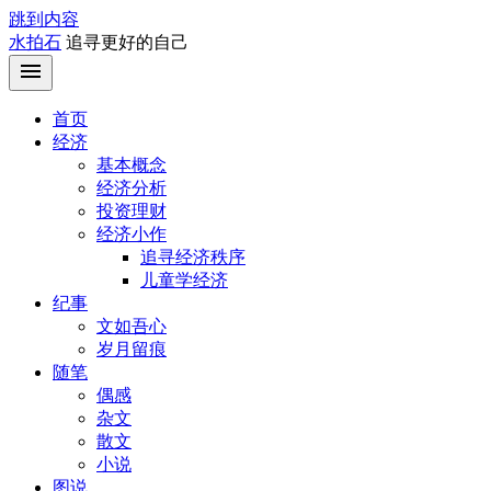
跳到内容
水拍石
追寻更好的自己
首页
经济
基本概念
经济分析
投资理财
经济小作
追寻经济秩序
儿童学经济
纪事
文如吾心
岁月留痕
随笔
偶感
杂文
散文
小说
图说