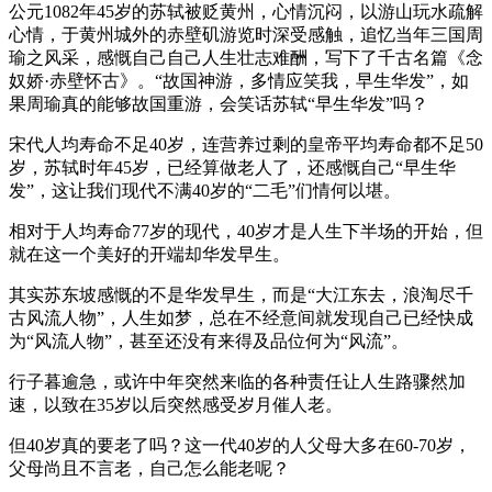
公元1082年45岁的苏轼被贬黄州，心情沉闷，以游山玩水疏解
心情，于黄州城外的赤壁矶游览时深受感触，追忆当年三国周
瑜之风采，感慨自己自己人生壮志难酬，写下了千古名篇《念
奴娇·赤壁怀古》。“故国神游，多情应笑我，早生华发”，如
果周瑜真的能够故国重游，会笑话苏轼“早生华发”吗？
宋代人均寿命不足40岁，连营养过剩的皇帝平均寿命都不足50
岁，苏轼时年45岁，已经算做老人了，还感慨自己“早生华
发”，这让我们现代不满40岁的“二毛”们情何以堪。
相对于人均寿命77岁的现代，40岁才是人生下半场的开始，但
就在这一个美好的开端却华发早生。
其实苏东坡感慨的不是华发早生，而是“大江东去，浪淘尽千
古风流人物”，人生如梦，总在不经意间就发现自己已经快成
为“风流人物”，甚至还没有来得及品位何为“风流”。
行子暮逾急，或许中年突然来临的各种责任让人生路骤然加
速，以致在35岁以后突然感受岁月催人老。
但40岁真的要老了吗？这一代40岁的人父母大多在60-70岁，
父母尚且不言老，自己怎么能老呢？