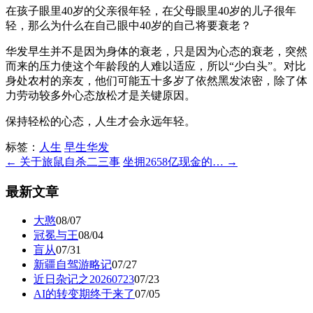
在孩子眼里40岁的父亲很年轻，在父母眼里40岁的儿子很年
轻，那么为什么在自己眼中40岁的自己将要衰老？
华发早生并不是因为身体的衰老，只是因为心态的衰老，突然
而来的压力使这个年龄段的人难以适应，所以“少白头”。对比
身处农村的亲友，他们可能五十多岁了依然黑发浓密，除了体
力劳动较多外心态放松才是关键原因。
保持轻松的心态，人生才会永远年轻。
标签：
人生
早生华发
← 关于旅鼠自杀二三事
坐拥2658亿现金的… →
最新文章
大憨
08/07
冠冕与王
08/04
盲从
07/31
新疆自驾游略记
07/27
近日杂记之20260723
07/23
AI的转变期终于来了
07/05