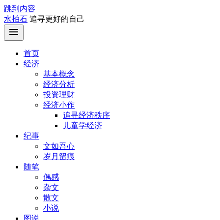
跳到内容
水拍石
追寻更好的自己
首页
经济
基本概念
经济分析
投资理财
经济小作
追寻经济秩序
儿童学经济
纪事
文如吾心
岁月留痕
随笔
偶感
杂文
散文
小说
图说