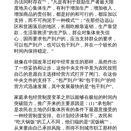
办法同时存在”“，”凡是有利于鼓励生产者最大限
度地关心集体生产，有利于增加生产，增加收入，
增加商品的责任制，都是好的和可行的，都应加以
支持，而不可拘泥于一种模式”“；“在那些边远山
区和贫困落后的地区，长期吃粮靠返销，生产靠贷
款，生活靠救济”的生产队，群众对集体丧失信
心，因而要求包产到户的，应当支持群众的要求，
可以包产到户，也可以包干到户，并在一个较长的
时间内保持稳定。“
就像在中国改革过程中经常发生的那样，虽然作出
了一些妥协和让步，这份中央文件毕竟为农民按照
自己的意愿自主选择经营方式打开了闸门。在这份
中央文件的支持下，“包产到户”和“包干到户”的经
营方式迅速发展，其中发展最快的是“包干到户”。
家庭承包经营制度变革之所以能够在极短的时间内
突破阻力，推广开来的主要原因是：(1) “承包制”
是农民在土地仍归集体所有的条件下最愿意接受的
一种经营制度安排。在计划经济体制下，农民和
“吃大锅饭”的工人不同，他们端的是“泥饭碗”“，
从来要由自己承担风险，而得不到城市职工那样的