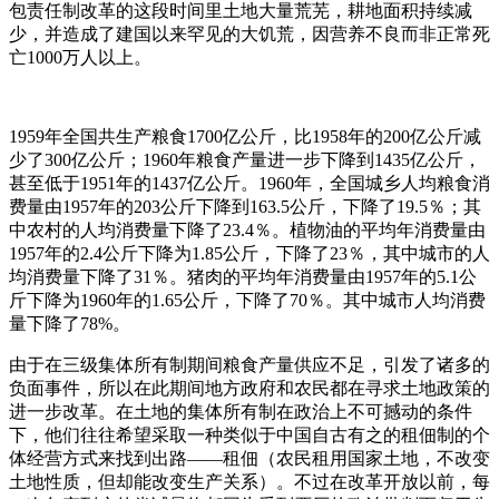
包责任制改革的这段时间里土地大量荒芜，耕地面积持续减
少，并造成了建国以来罕见的大饥荒，因营养不良而非正常死
亡1000万人以上。
1959年全国共生产粮食1700亿公斤，比1958年的200亿公斤减
少了300亿公斤；1960年粮食产量进一步下降到1435亿公斤，
甚至低于1951年的1437亿公斤。1960年，全国城乡人均粮食消
费量由1957年的203公斤下降到163.5公斤，下降了19.5％；其
中农村的人均消费量下降了23.4％。植物油的平均年消费量由
1957年的2.4公斤下降为1.85公斤，下降了23％，其中城市的人
均消费量下降了31％。猪肉的平均年消费量由1957年的5.1公
斤下降为1960年的1.65公斤，下降了70％。其中城市人均消费
量下降了78%。
由于在三级集体所有制期间粮食产量供应不足，引发了诸多的
负面事件，所以在此期间地方政府和农民都在寻求土地政策的
进一步改革。在土地的集体所有制在政治上不可撼动的条件
下，他们往往希望采取一种类似于中国自古有之的租佃制的个
体经营方式来找到出路——租佃（农民租用国家土地，不改变
土地性质，但却能改变生产关系）。不过在改革开放以前，每