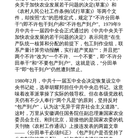
央关于加快农业发展若干问题的决定(草案)》和
《农村人民公社工作条例(试行草案)》等两个文
件，却按照“左”的思维定式，规定了“不许分田单
干”(即不许包干到户)和“不许包产到户”。1979年9
月中共十一届四中全会正式通过的《中共中央关于
加快农业发展的若干问题的决定》表示同意“在生
产队统一核算和分配的前提下，包工到作业组，联
系产量计算劳动报酬，实行超产奖励”“；并且把”
两个不许“改为“一个不许、一个不要”，即“不许分
田单干”和“不要包产到户“。这就是说，“分田单
干”即“包干到户”仍然遭到禁止。
1980年2月，中共十一届五中全会决定恢复设立中
央书记处，选举胡耀邦担任中共中央总书记。这意
味着改革派掌操了实际的领导权。但在各级党政机
关仍有不少人奉行“两个凡是”的原则，坚持反对
“包产到户”，认为这“无异于背弃社会主义道路”。
这时，万里从安徽调任国务院任副总理兼国家农业
委员会主任。刚到北京，迎接他的是国家农委的机
关刊物《农村工作通讯》上接连发表的两篇文章
——《分田单干必须纠正》《包产到户是否坚持了