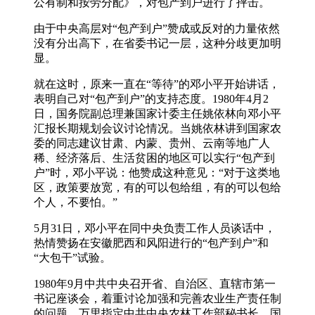
公有制和按劳分配》，对包产到户进行了抨击。
由于中央高层对“包产到户”赞成或反对的力量依然
没有分出高下，在省委书记一层，这种分歧更加明
显。
就在这时，原来一直在“等待”的邓小平开始讲话，
表明自己对“包产到户”的支持态度。1980年4月2
日，国务院副总理兼国家计委主任姚依林向邓小平
汇报长期规划会议讨论情况。当姚依林讲到国家农
委的同志建议甘肃、内蒙、贵州、云南等地广人
稀、经济落后、生活贫困的地区可以实行“包产到
户”时，邓小平说：他赞成这种意见：“对于这类地
区，政策要放宽，有的可以包给组，有的可以包给
个人，不要怕。”
5月31日，邓小平在同中央负责工作人员谈话中，
热情赞扬在安徽肥西和风阳进行的“包产到户”和
“大包干”试验。
1980年9月中共中央召开省、自治区、直辖市第一
书记座谈会，着重讨论加强和完善农业生产责任制
的问题。万里指定中共中央农林工作部秘书长、国