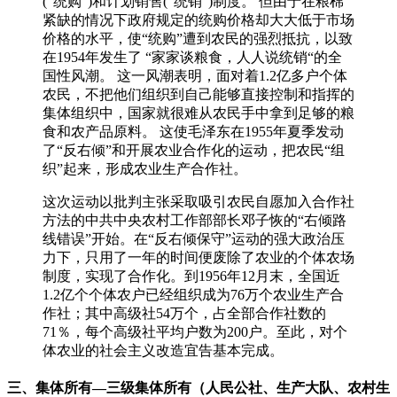
(“统购”)和计划销售(“统销”)制度。 但由于在粮棉
紧缺的情况下政府规定的统购价格却大大低于市场
价格的水平，使“统购”遭到农民的强烈抵抗，以致
在1954年发生了 “家家谈粮食，人人说统销“的全
国性风潮。 这一风潮表明，面对着1.2亿多户个体
农民，不把他们组织到自己能够直接控制和指挥的
集体组织中，国家就很难从农民手中拿到足够的粮
食和农产品原料。 这使毛泽东在1955年夏季发动
了“反右倾”和开展农业合作化的运动，把农民“组
织”起来，形成农业生产合作社。
这次运动以批判主张采取吸引农民自愿加入合作社
方法的中共中央农村工作部部长邓子恢的“右倾路
线错误”开始。在“反右倾保守”运动的强大政治压
力下，只用了一年的时间便废除了农业的个体农场
制度，实现了合作化。到1956年12月末，全国近
1.2亿个个体农户已经组织成为76万个农业生产合
作社；其中高级社54万个，占全部合作社数的
71％，每个高级社平均户数为200户。至此，对个
体农业的社会主义改造宜告基本完成。
三、集体所有—三级集体所有（人民公社、生产大队、农村生