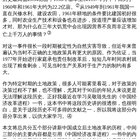
②
1960年和1961年大约为22.2亿亩。
从1949年到1961年我国一
直在兴修水利、建设农田，1961年耕地的条件要比建国初好很
多，同时农业生产技术和设备也在进步，按道理产量应该增加
才对。那为什么在三年大饥荒中会出现因营养不良而非正常死
③
亡上千万人的事情？
对这一事件很长一段时期被定性为自然灾害导致，但近年来普
遍认为当时不正确的土地政策具有更大的原因。作为佐证，当
1977年开始进行家庭承包责任制改革后，短短几年时间农村就
出现了粮食剩余，可见当时生产关系对于生产力的制约有多
大。
作为特定时期的土地政策，很多人可能雾里看花，对于政策的
决策过程不了解，也不理解，尤其对于90后的年轻人来说更是
无法理解这段历史。正好我最近在学习吴敬琏先生的《中国经
济改革进程》一书，这本书中将这段历史讲的很透彻，也很明
白，是关于这段历史不可多得的文献之一，所以我将这部分内
容分享出来，以供大家学习。④
本文将总共分五个部分讲新中国成立后土地改革的历程，中间
三部分的主要内容都是引用《中国经济改革进程》一书中的内