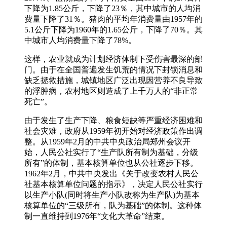
下降为1.85公斤，下降了23％，其中城市的人均消
费量下降了31％。猪肉的平均年消费量由1957年的
5.1公斤下降为1960年的1.65公斤，下降了70％。其
中城市人均消费量下降了78%。
这样，农业就成为计划经济体制下受伤害最深的部
门。由于在全国普遍发生饥荒的情况下封锁消息和
缺乏拯救措施，城镇地区广泛出现因营养不良导致
的浮肿病，农村地区则造成了上千万人的“非正常
死亡”。
由于发生了生产下降、粮食短缺等严重经济困难和
社会灾难，政府从1959年初开始对经济政策作出调
整。从1959年2月的中共中央政治局郑州会议开
始，人民公社实行了“生产队所有制为基础，分级
所有”的体制，基本核算单位也从公社逐步下移。
1962年2月，中共中央发出《关于改变农村人民公
社基本核算单位问题的指示》，决定人民公社实行
以生产小队(同时将生产小队改称为生产队)为基本
核算单位的“三级所有，队为基础”的体制。这种体
制一直维持到1976年“文化大革命”结束。