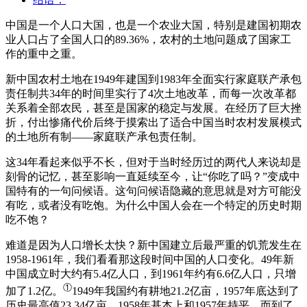
中国是一个人口大国，也是一个农业大国，特别是建国初期农
业人口占了全国人口的89.36%，农村的土地问题成了国家工
作的重中之重。
新中国农村土地在1949年建国到1983年全面实行家庭联产承包
责任制共34年的时间里实行了4次土地改革，而每一次改革都
关系着全部农民，甚至是国家的稳定与发展。在经历了巨大挫
折，付出惨痛代价后终于摸索出了适合中国当时农村发展模式
的土地所有制——家庭联产承包责任制。
这34年看起来似乎不长，但对于当时经历过的两代人来说却是
刻骨的记忆，甚至影响一直延续至今，让“你吃了吗？”变成中
国特有的一句问候语。这句问候语隐藏的意思就是对方可能没
有吃，或者没有吃饱。为什么中国人会在一个特定的历史时期
吃不饱？
难道是因为人口增长太快？新中国建立后最严重的饥荒发生在
1958-1961年，我们看看那这段时间中国的人口变化。49年新
中国成立时大约有5.4亿人口，到1961年约有6.6亿人口，只增
①
加了1.2亿。
1949年我国约有耕地21.2亿亩，1957年底达到了
历史最高值23.34亿亩，1958年基本上和1957年持平，而到了