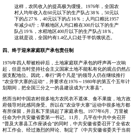
这样，农民收入的提高极为缓慢。1976年，全国农
村人均年收入在60元以下的生产队占38％，50元以
下的占27％，40元以下的占16％；人均口粮比1957
年减少4斤；旱粮地区人均口粮在300斤以下的生产
队占19％，水稻地区400斤以下的生产队占18％。
这就是说，全国约有1.4亿人口处于半饥饿状态。
四、终于迎来家庭联产承包责任制
1976年四人帮被粉碎后，土地家庭联产承包的呼声再一次响
起，但是当时坚持社会主义国家土地不能私有化的观点仍然占
据支配地位。因此，奉行“两个凡是”的领导人仍在继续推行
“农业学大寨的运动“，并要求在1976～1980年的第五个五年计
划期间，把全国三分之一的县建设成为“大寨县”。
然而当时中国农村很多地方农民衣不遮体、食不果腹，地方政
府领导对此感同身受。所以在”农业学大寨”运动中很多地方都
有所保留，并且私下里搞起了家庭承包。1977年6月、万里被
任命为中共安徽省委第一书记。11月、几平在中共中央召开
“普及大寨县工作座谈会”的同时，中共安徽省委召开了全省农
村工作会。经过激烈的辩论、制定了《中共安徽省委关于当前