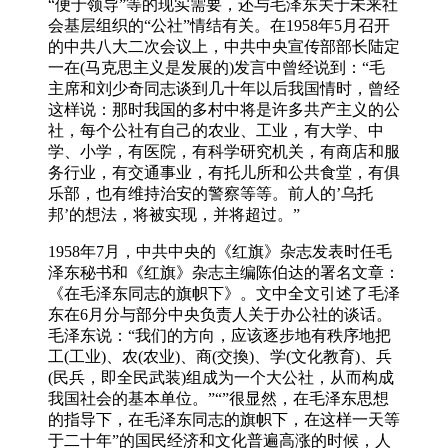
“便于领导”等的现实需要，还与毛泽东关于未来社
会基层组织的“公社”情结有关。在1958年5月召开
的中共八大二次会议上，中共中央宣传部部长陆定
一在(马克思主义是发展的)发言中曾经说到：“毛
主席和刘少奇同志谈到几十年以后我国情时，曾经
这样说：那时我国的多村中将是许多共产主义的公
社，每个公社有自己的农业、工业，有大学、中
学、小学，有医院，有科学研究机关，有商店和服
务行业，有交通事业，有托儿所和公共食堂，有俱
乐部，也有维持治安的警察等等。前人的’乌托
邦’的想法，将被实现，并将超过。”
1958年7月，中共中央的《红旗》杂志发表时任毛
泽东秘书和《红旗》杂志主编陈伯达的署名文章：
《在毛泽东同志的旗帜下》。文中全文引述了毛泽
东在6月分与部分中央负责人关于办公社的谈话。
毛泽东说：“我们的方向，应该逐步地有秩序地把
工(工业)、农(农业)、商(交換)、学(文化教育)、兵
(民兵，即全民武装)组成为一个大公社，从而构成
我国社会的基本单位。”“”很显然，在毛泽东思想
的指导下，在毛泽东同志的旗帜下，在这样一天等
于二十年”的国民经济和文化普遍高涨的时候，人