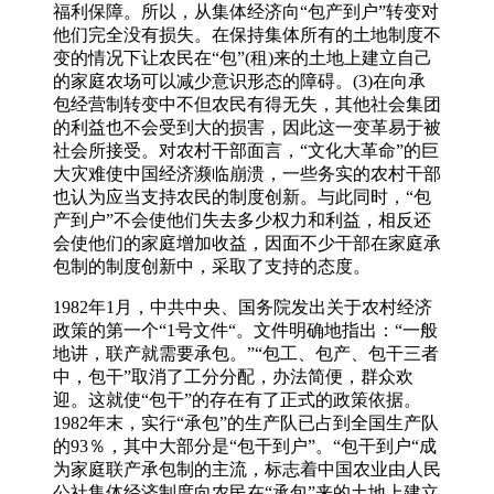
福利保障。所以，从集体经济向“包产到户”转变对
他们完全没有损失。在保持集体所有的土地制度不
变的情况下让农民在“包”(租)来的土地上建立自己
的家庭农场可以减少意识形态的障碍。(3)在向承
包经营制转变中不但农民有得无失，其他社会集团
的利益也不会受到大的损害，因此这一变革易于被
社会所接受。对农村干部面言，“文化大革命”的巨
大灾难使中国经济濒临崩溃，一些务实的农村干部
也认为应当支持农民的制度创新。与此同时，“包
产到户”不会使他们失去多少权力和利益，相反还
会使他们的家庭增加收益，因面不少干部在家庭承
包制的制度创新中，采取了支持的态度。
1982年1月，中共中央、国务院发出关于农村经济
政策的第一个“1号文件“。文件明确地指出：“一般
地讲，联产就需要承包。”“包工、包产、包干三者
中，包干”取消了工分分配，办法简便，群众欢
迎。这就使“包干”的存在有了正式的政策依据。
1982年末，实行“承包”的生产队已占到全国生产队
的93％，其中大部分是“包干到户”。“包干到户“成
为家庭联产承包制的主流，标志着中国农业由人民
公社集体经济制度向农民在“承包”来的土地上建立