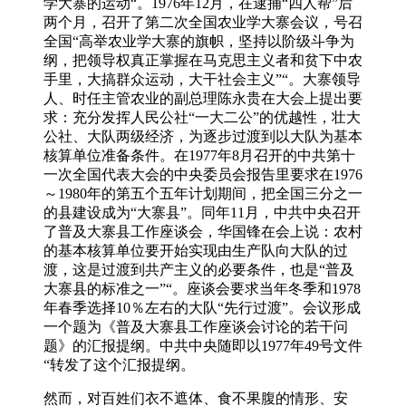
学大寨的运动“。1976年12月，在逮捕“四人帮”后
两个月，召开了第二次全国农业学大寨会议，号召
全国“高举农业学大寨的旗帜，坚持以阶级斗争为
纲，把领导权真正掌握在马克思主义者和贫下中农
手里，大搞群众运动，大干社会主义”“。大寨领导
人、时任主管农业的副总理陈永贵在大会上提出要
求：充分发挥人民公社“一大二公”的优越性，壮大
公社、大队两级经济，为逐步过渡到以大队为基本
核算单位准备条件。在1977年8月召开的中共第十
一次全国代表大会的中央委员会报告里要求在1976
～1980年的第五个五年计划期间，把全国三分之一
的县建设成为“大寨县”。同年11月，中共中央召开
了普及大寨县工作座谈会，华国锋在会上说：农村
的基本核算单位要开始实现由生产队向大队的过
渡，这是过渡到共产主义的必要条件，也是“普及
大寨县的标准之一”“。座谈会要求当年冬季和1978
年春季选择10％左右的大队“先行过渡”。会议形成
一个题为《普及大寨县工作座谈会讨论的若干问
题》的汇报提纲。中共中央随即以1977年49号文件
“转发了这个汇报提纲。
然而，对百姓们衣不遮体、食不果腹的情形、安