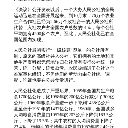
《决议》公开发表以后，一个大办人民公社的全民
运动迅速在全国开展起来。到10月末，76万个农业
生产合作社已经为2.66万个政社合一的人民公社所
代替，入社农户占全国农户总数的91％，每个公社
平均拥有4500多个农户。至此，人民公社化已在全
国范围内实现。
人民公社最初实行“一级核算”即单一的公社所有
制，原来的高级社并入公社，它们拥有的土地和其
他生产资料都无偿地转归公社所有实行公社统一经
营，统一分配，统负盈亏。农民被编进了公社这个
准军事化组织，不但他们的劳动力由公社统一调
配，吃饭也要在公共食堂进行。
人民公社化造成了严重后果。1959年全国共生产粮
食1700亿公斤，比1958年的200亿公斤减少了300亿
公斤；1960年粮食产量进一步下降到1435亿公斤，
甚至低于1951年的1437亿公斤。1960年，全国城乡
人均粮食消费量由1957年的203公斤下降到163.5公
斤，下降了19.5％；其中农村的人均消费量下降了
23.4％。植物油的平均年消费量由1957年的2.4公斤