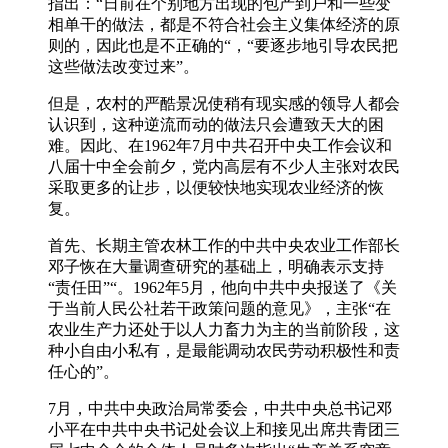
指出：“日前在个别地方出现的包产到户和一些变
相单干的做法，都是不符合社会主义集体经济的原
则的，因此也是不正确的“，“要逐步地引导农民把
这些做法改变过来”。
但是，农村的严酷景况使稍有现实感的领导人都会
认识到，这种逆流而动的做法只会遭致天大的困
难。因此、在1962年7月中共召开中央工作会议和
八届十中全会前夕，党内高层有不少人主张对农民
采取更多的让步，以便较快地实现农业经济的恢
复。
首先、长期主管农林工作的中共中央农业工作部长
邓子恢在大量调查研究的基础上，明确表示支持
“责任田”“。1962年5月，他向中共中央报送了《关
于当前人民公社若干政策问题的意见》，主张“在
农业生产力还处于以人力畜力为主的当前阶段，这
种小自由小私有，是最能调动农民劳动积极性和责
任心的”。
7月，中共中央政治局常委会，中共中央总书记邓
小平在中共中央书记处会议上和接见出席共青团三