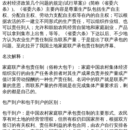
农村经济政策几个问题的規定(试行草案)》(简称《省委六
条》)。《省委六条》主要内容是尊重生产队包括生产自主
权、分配自主权、劳动力支配自主权等在内的自主权；可以根
据农活的不一建立不同形式的生产责任，可以组织作业组、也
可以责任到人；允许和鼓励农民经营自留地和家庭副业，产品
可以拿到集市上出售，等等。《省委六条》下达以后、不少地
方认为农业生产责任制应当联系产量，于是提出了联产承包的
问题。至此拉开了我国土地家庭联产承包责任制的序幕。
名次解释：
家庭联产承包责任制（俗称大包干）：家庭中国农村集体经济
组织实行的由生产任务承担者对其生产成果负责并按产量或产
值计算劳动报酬的一种生产责任制。名词中的联产就是联系产
量的意思，而联系产量的作用就是在完成集体产量要求后，剩
余的都是自己的。
包产到户和包干到户的区别：
包干到户：是中国农村家庭联产承包责任制的主要形式。农民
享有对土地的经营管理权，但所有权仍归国家所有，根据双方
签订的有关权利、责任和利益的承包合同，由农户自行安排各