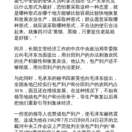
届七中全会的全体人员时多次指出“生产关系究竞
以什么形式为最好，恐怕要采取这样一种态度，就
是哪种形式在哪个地方能够比较容易比较快地恢复
和发展农业生产，就采取种形式；群众愿意采取哪
种形式，就应该采取哪种形式，不合法的使它合法
起来。就像四川话’黄猫、黑猫，只要捉住老鼠就
是好猫‘。“
同月，长期主管经济工作的中共中央政治局常委陈
云向毛洋东当面提出，用分田到户的办法刺激农民
的生产积极性和恢复农业。他认为，包产到户还不
够彻底，用分田到户的办法更好。
与此同时，毛承东的秘书田家英也向毛泽东提出，
全国各地已经实行包产到户和分田到户的农民约占
30％，面且还在维续发展。在这种情况下，不如有
领导地搞包产到户和分田单干，等生产恢复以后再
把他们重新引导到集体经济。
一些党的领导人也赞成包产到户，使毛泽东赫然震
怒。这成为他在1962年7月25日到8月24日召开的北
戴河中央工作会议上严厉批判主张包产到户的“单