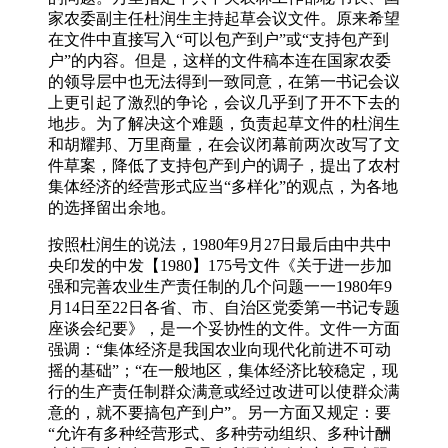
家农委副主任杜润生主持起草会议文件。原来希望
在文件中直接写入“可以包产到户”或“支持包产到
户”的内容。但是，这样的文件稿本连在国家农委
的领导层中也无法得到一致同意，在第一书记会议
上更引起了激烈的争论，会议几乎到了开不下去的
地步。为了解决这个难题，负责起草文件的杜润生
和胡耀邦、万里商量，在会议闭幕前两次改写了文
件草案，降低了支持包产到户的调子，提出了农村
集体经济的经营形式应当“多样化”的观点，为各地
的选择留出余地。
按照杜润生的说法，1980年9月27日最后由中共中
央印发的中发【1980】175号文件《关于进一步加
强和完善农业生产责任制的几个问题一一1980年9
月14日至22日各省、市、自治区党委第一书记专题
座谈会纪要》，是一个妥协性的文件。文件一方面
强调：“集体经济是我国农业向现代化前进不可动
摇的基础”；“在一般地区，集体经济比较稳定，现
行的生产责任制群众满意或经过改进可以使群众满
意的，就不要搞包产到户”。另一方面又规定：要
“允许有多种经营形式、多种劳动组织、多种计酬