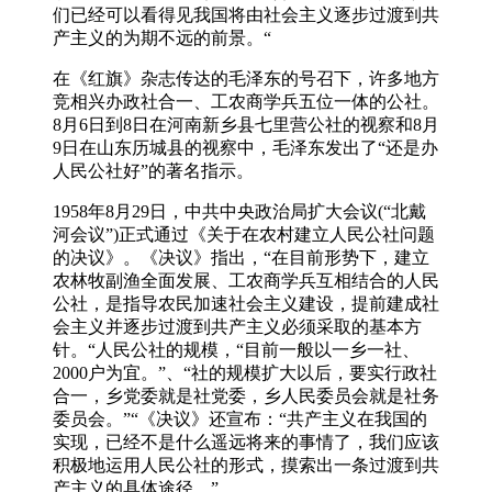
们已经可以看得见我国将由社会主义逐步过渡到共
产主义的为期不远的前景。“
在《红旗》杂志传达的毛泽东的号召下，许多地方
竞相兴办政社合一、工农商学兵五位一体的公社。
8月6日到8日在河南新乡县七里营公社的视察和8月
9日在山东历城县的视察中，毛泽东发出了“还是办
人民公社好”的著名指示。
1958年8月29日，中共中央政治局扩大会议(“北戴
河会议”)正式通过《关于在农村建立人民公社问题
的决议》。《决议》指出，“在目前形势下，建立
农林牧副渔全面发展、工农商学兵互相结合的人民
公社，是指导农民加速社会主义建设，提前建成社
会主义并逐步过渡到共产主义必须采取的基本方
针。“人民公社的规模，“目前一般以一乡一社、
2000户为宜。”、“社的规模扩大以后，要实行政社
合一，乡党委就是社党委，乡人民委员会就是社务
委员会。”“《决议》还宣布：“共产主义在我国的
实现，已经不是什么遥远将来的事情了，我们应该
积极地运用人民公社的形式，摸索出一条过渡到共
产主义的具体途径。”