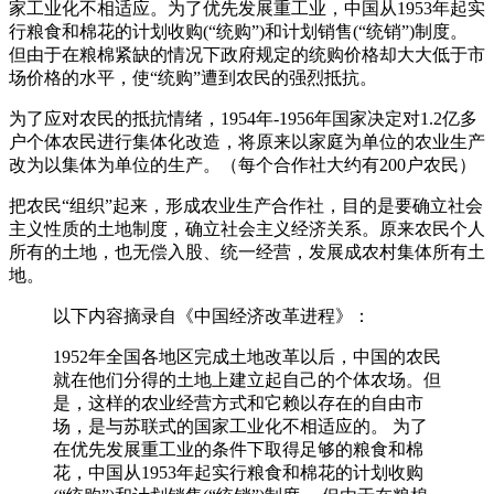
家工业化不相适应。为了优先发展重工业，中国从1953年起实
行粮食和棉花的计划收购(“统购”)和计划销售(“统销”)制度。
但由于在粮棉紧缺的情况下政府规定的统购价格却大大低于市
场价格的水平，使“统购”遭到农民的强烈抵抗。
为了应对农民的抵抗情绪，1954年-1956年国家决定对1.2亿多
户个体农民进行集体化改造，将原来以家庭为单位的农业生产
改为以集体为单位的生产。（每个合作社大约有200户农民）
把农民“组织”起来，形成农业生产合作社，目的是要确立社会
主义性质的土地制度，确立社会主义经济关系。原来农民个人
所有的土地，也无偿入股、统一经营，发展成农村集体所有土
地。
以下内容摘录自《中国经济改革进程》：
1952年全国各地区完成土地改革以后，中国的农民
就在他们分得的土地上建立起自己的个体农场。但
是，这样的农业经营方式和它赖以存在的自由市
场，是与苏联式的国家工业化不相适应的。 为了
在优先发展重工业的条件下取得足够的粮食和棉
花，中国从1953年起实行粮食和棉花的计划收购