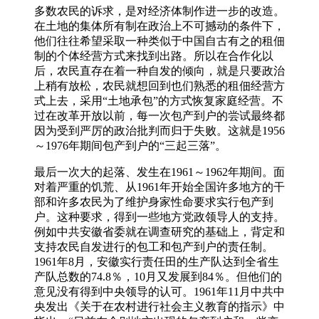
多数农民的诉求，是对经济体制作进一步的改造。
在土地的集体所有制在政治上不可撼动的条件下，
他们往往希望采取一种类似于中国自古有之的租佃
制的个体经营方式来找到出路。所以在合作化以
后，农民直存在着一种自发的倾向，就是只要政治
上稍有放松，农民就想回到也们熟悉的租佃经营方
式上去，采用“土地承包”的方式恢复家庭经营。不
过在改革开放以前，每一次包产到户的尝试最终都
因为受到严厉的政治批判而归于失败。这就是1956
～1976年期间包产到户的“三起三落”。
最后一次大的起落、发生在1961～1962年期间。面
对着严重的饥荒、从1961年开始全国许多地方的干
部和许多农民为了维护身家性命要求实行包产到
户。这种要求，得到一些地方党政领导人的支持。
例如中共安徽省委就在调查研究的基础上，背定和
支持农民自发进行的包工和包产到户的责任制。
1961年8月，安徽实行责任田的生产队达到全省生
产队总数的74.8％，10月又发展到84％。但他们的
意见没有得到中央领导的认可。1961年11月中共中
央发出《关于在农村进行社会主义教育的指示》中