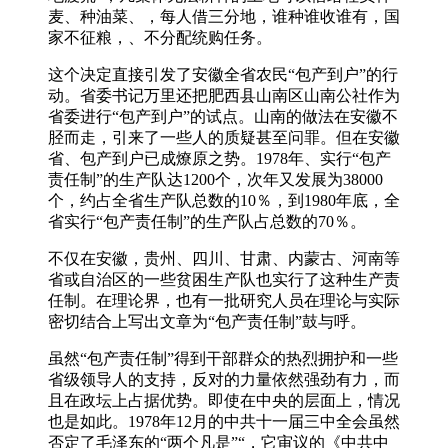
麦、种油菜、，每人借三分地，谁种谁收谁有，国
家不征粮，、不分配统购任务。
这个决定直接引发了安徽全省农民“包产到户”的行
动。省委书记万里还把肥西县山南区山南公社作为
省委进行“包产到户”的试点。山南的做法在安徽不
胫而走，引来了一些人的质疑甚至问罪。但在安徽
省、包产到户已成燎原之势。1978年、实行“包产
责任制”的生产队达1200个，次年又发展为38000
个，约占全省生产队总数的10％，到1980年底，全
省实行“包产责任制”的生产队占总数的70％。
不仅在安徽，贵州、四川、甘肃、内蒙古、河南等
省或自治区的一些贫困生产队也实行了这种生产责
任制。在理论界，也有一批研究人员在理论与实际
密切结合上写出文章为“包产责任制”鼓与呼。
虽然“包产责任制”得到干部群众的热烈拥护和一些
省级领导人的支持，反对的力量依然强劲有力，而
且在政坛上占据优势。即使在中央的层面上，情况
也是如此。1978年12月的中共十一届三中全会虽然
否定了毛泽东的“两个凡是”“，它审议的《中共中