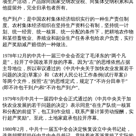
项生产活动，产品除向国家交纳农业税、向集体交纳积累和其
他提留外，完全归承包者所有。
包产到户：是中国农村集体经济组织实行的一种生产责任制
度。农村集体经济组织在坚持生产资料公有制，坚持统一计
划、统一经营、统一核算、统一分配的条件下，把耕地农作物
和某些畜牧业、养殖业和副业生产任务承包给农户负责，实行
超产奖励减产赔偿的一种做法。
1978年12月的中共十一届三中全会否定了毛泽东的“两个凡
是”，拉开了中国改革开放的序幕。因为“左”的思维依然占据
主导地位，所以审议通过的《中共中央关于加快农业发展若干
问题的决定(草案)》和《农村人民公社工作条例(试行草案)》
等两个文件，按照“左”的思维定式，规定了“不许分田单干”
(即不许包干到户)和“不许包产到户”。
1979年9月中共十一届四中全会正式通过的《中共中央关于加
快农业发展的若干问题的决定》表示同意“在生产队统一核算
和分配的前提下，包工到作业组，联系产量计算劳动报酬，实
行超产奖励”。至此，土地家庭承包拉开序幕。
1980年2月，中共十一届五中全会决定恢复设立中央书记处，
选举胡耀邦担任中共中央总书记，意味着改革派掌操了实际的