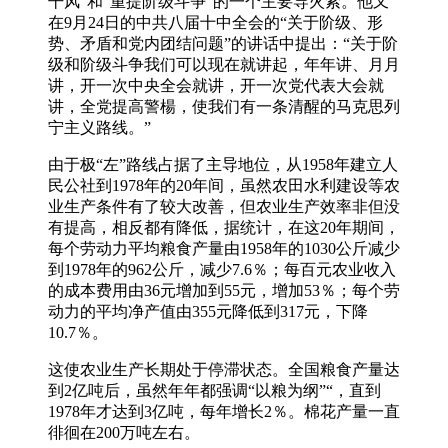
干风”和“重提阶级斗争”的一个主要导火索。他又
在9月24日的中共八届十中全会的“关于阶级、形
势、矛盾和党内团结问题”的讲话中提出：“关于阶
级和阶级斗争我们可以现在就讲起，年年讲、月月
讲，开一次中央全会就讲，开一次党代表大会就
讲，全党提高警楊，使我们有一条清醒的马克思列
宁主义路线。”
由于极“左”路线占据了主导地位，从1958年建立人
民公社到1978年的20年间，虽然农田水利建设等农
业生产条件有了较大改善，但农业生产效率非但没
有提高，相反都有降低，据统计，在这20年期间，
每个劳动力平均粮食产量由1958年的1030公斤减少
到1978年的962公斤，减少7.6％；每百元农业收入
的成本费用由36元增加到55元，增加53％；每个劳
动力的平均净产值由355元降低到317元，下降
10.7％。
这使农业生产长期处于停滞状态。全国粮食产量达
到2亿吨后，虽然年年都强调“以粮为纲”“，直到
1978年才达到3亿吨，每年增长2％。棉花产量一直
徘徊在200万吨左右。