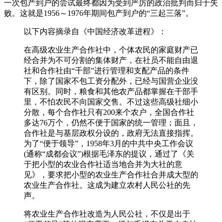
一次包产到户的尝试最终都因为受到严厉的政治批判而归于失
败。这就是1956～1976年期间包产到户的“三起三落”。
以下内容摘录自《中国经济改革进程》：
在高级农业生产合作社中，个体农民的家庭财产已
经合并为不可分割的集体财产，在社员不能自由退
社和合作社由“千部”进行管理和支配产品的条件
下，除了国家不包工资分配外，已经与国营企业没
有区别。同时，粮食和其他农产品都掌握在干部手
里，不怕农民不向国家交售。不过这些高级社细小
分散，每个合作社只有200来个农户，全国合作社
多达76万个，仍然不便于国家的统一管理；面且，
合作社是与基层政权分设的，政府无法直接指挥。
为了“便于领导”，1958年3月的中共中央工作会议
(通称“成都会议”)根据毛泽东的提议，通过了《关
于把小型的农业合作社适当地合并为大社的意
见》，要求把小型的农业生产合作社合并成大型的
农业生产合作社。这成为建立农村人民公社的先
声。
将农业生产合作社改造为人民公社，不仅是出于