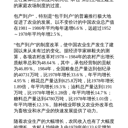
的家庭农场制度的过渡。
包产到户“，特别是“包干到户”的普遍推行极大地
促进了农业的发展。以不变价计的中国农业总产值
在1981～1986年平均每年递增6.6％，远超过1952
～1978年平均年增2.5％。
“包产到户”的制度改革，使中国农业生产发生了建
国以来从未有过的变化。据经济学家林毅夫的测
算，各项农村改革对1978～1984年的农村产出增长
质献率总和为48.64％，其中，承包经营制的贡献
为46.89％。1984年，全国粮食总产量达到创纪录
的40731万吨，比1978年增长33.6％，年平均增长
4.95％；棉花总产量达到625.8万吨，比1978年增长
1.89倍，年平均增长19.3％；油料总产量达到1191
万吨，比1978年增长1.28倍，年平均增长14.7％；
糖料总产量达到4780万吨，比1978年增长1.01倍，
年平均增长12.3％。除种植业即狭义农业外改革也
为畜牧业和水产业的快速发展提供了动力。
随着农业生产的大幅增长，农民收入也有了大幅度
的增长。农村人均纯收入由1978年的133.6元增加