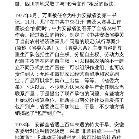
徽、四川等地采取了与“49号文件”相反的做法。
1977年6月、万里被任命为中共安徽省委第一书
记。11月、几平在中共中央召开“普及大寨县工作
座谈会”的同时，中共安徽省委召开了全省农村工
作会。经过激烈的辩论、制定了《中共安徽省委关
于当前农村经济政策几个问题的規定(试行草案)》
(简称《省委六条》)。《省委六条》主要内容是尊
重生产队包括生产自主权、分配自主权、劳动力支
配自主权等在内的自主权；可以根据农活的不一建
立不同形式的生产责任，可以组织作业组、也可以
责任到人；允许和鼓励农民经营自留地和家庭副
业，产品可以拿到集市上出售，等等。《省委六
条》下达以后、不少地方认为农业生产责任制应当
联系产量，于是提出了联产承包的问题。有些地方
开始划分核算单位。肥西县山南公社社员自发搞了
包产到户，省委决定不加制止。于是，不少地方悄
销搞起了“包产到户”“。
1978年、安徽全省遇上百年未遇的特大干早。安徽
省委针对这种情况决定：采取“非常措施”——“借
地渡荒“；凡集体无法耕种的土地可以借给社员种