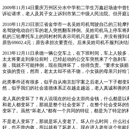
2009年11月14日重庆万州区分水中学初二学生万鑫赶场途
诉讼请求，老人及其子女上诉到市第二中级人民法院。但开庭
2010年11月23日浙江省金华市一名吴姓司机驾驶自己的三
名驾驶电动自行车的老人突然翻车摔倒。吴姓司机马上停车将两
机的三轮摩托车上的同村村民表示司机只是超车，并没有撞到老
原告69602.4元；原告承担次要责任。后来吴姓司机不服判决
2013年12月11日承德一辆公交车上，在下班时间，车上
太太将要走到座位前时，已经起动的公交车突然来了个急刹车，
座，我就不可能摔倒，现在我摔坏了，你得负责。”要求女孩
女孩的责任，然而，老太太却不依不饶，小女孩的母亲只好给了
此类事件还有很多，似乎自从南京彭宇案之后老人一下子都变
然，似乎我们的社会道德体系正在越走越远，老人真诚和善的
老人真的变坏了？有人说现在的社会太崇尚金钱，什么都是以
和老人都变坏了，那就是整个社会变坏了，在整个社会变坏的
变坏了。虽然“坏老人”都有一个共同的特征，都是为了特定
不是老人变坏了，那就是坏人变老了。坏人什么时间，什么社
好，也不曾内敛，所以就有了坏老人。现在进入老年这个年龄