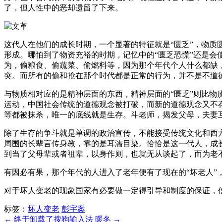
了，但人性中的恶却遗留了下来。
这代人在他们的成长时期，一个显著的特征就是“匮乏”，物质
形成。哪怕到了物资充裕的时期，记忆中的“匮乏恐慌”还是会
为，偷粮食、偷蔬菜、偷燃料等，因为那个年代个人什么都缺
突。而所有的偷和抢在那个时代都是正常的行为，并不是不道
与物质相对应的是精神层面的东西，精神层面的“匮乏”则比
运动，中国社会传统的道德观念被打破，而新的道德观念又不
等都被抹杀，唯一的底线就是生存。斗老师，揭发父母，夫妻
除了生存的争斗就是单调的政治宣传，不能接受传统文化和西
周围的长辈言传身教，靠的是耳濡目染。恰恰是这一代人，成
到当了父母辈或者祖辈，以身作则，也就无从谈起了，而为老
有因必有果，那个年代的人进入了老年便有了现在的“坏老人”
对于坏人变老的现象国家有必要做一定得引导和制度的保证，
标签：
坏人变老
彭宇案
← 终于卸载了搜狗输入法
暖冬 →