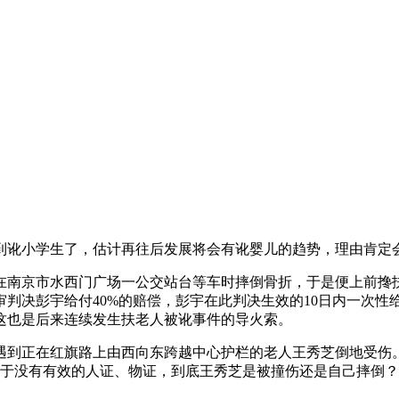
到讹小学生了，估计再往后发展将会有讹婴儿的趋势，理由肯定
在南京市水西门广场一公交站台等车时摔倒骨折，于是便上前搀
审判决彭宇给付40%的赔偿，彭宇在此判决生效的10日内一次性
这也是后来连续发生扶老人被讹事件的导火索。
行驶，遇到正在红旗路上由西向东跨越中心护栏的老人王秀芝倒地受
元。由于没有有效的人证、物证，到底王秀芝是被撞伤还是自己摔