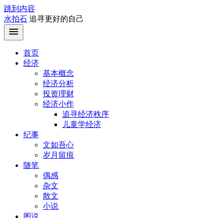
跳到内容
水拍石
追寻更好的自己
首页
经济
基本概念
经济分析
投资理财
经济小作
追寻经济秩序
儿童学经济
纪事
文如吾心
岁月留痕
随笔
偶感
杂文
散文
小说
图说