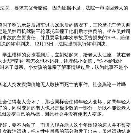
告到法院，要求其父母赔偿。因为证据不足，法院一审驳回老人的
在鸣叫了喇叭示意后超车过去20米后的情况下，三轮摩托车旁边两
咬定是吴姓司机驾驶三轮摩托车撞了他们后才摔倒的。坐在吴姓司
担事故的主要责任，并且要承担本次事故原告损失的70%，赔偿
判决的终审判决。12月15日，法院强制执行终审判决。
岁、学生模样的女孩看到后，立刻站起来，给老太太让座，就在老
太却“哎哟”着怎么也不起身，还埋怨小女孩，“你不给我让
话叫来了母亲。小女孩的母亲了解事情经过后，认为此事不是小
多老人突发疾病倒地无人敢扶而死亡的事件。社会舆论一片哗
社会使得老人变坏了，那么同样会使得年轻人变坏，如果年轻人
好的，同时变坏的老人也只是极少数的一部分，所以不能说老人
钱就改变自己的品德，因此社会并没有使老人变坏。
变好，要不内敛了，而进入现在老人这个年龄段的坏人并不曾变
几次政治运动，把人性中最恶的部分激发了出来，虽然运动结束