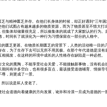
匮乏与精神匮乏并存。在他们长身体的时候，却正好遇到“三年困
使他们试图占有越来越多的物质资源，而为了物质甚至不惜大打出
，但集体却储量很充足，所以偷集体的就成了大家默认的行为。
德，时间长了就演化为一种行为习惯保留在一部分的人格中。
物质的匮乏更甚。在物质长期匮乏的背景下，人类的活动唯一目的
存在，为了生存下去可以无所不用其极。在那个年代道德是没有
互相揭发，在这样的环境中成长的人性格存在缺陷是一种必然。
方文化的熏陶，不能享受社会关爱，不能接触新事物，没有机会
长期间有许多空白，也有很多盲点，最该接受道德哺育、情操导
不尊，则更成了一景。
，所以说是坏人变老了。
使社会道德向着健康的方向发展，讹诈和冷漠一旦成为道德的一