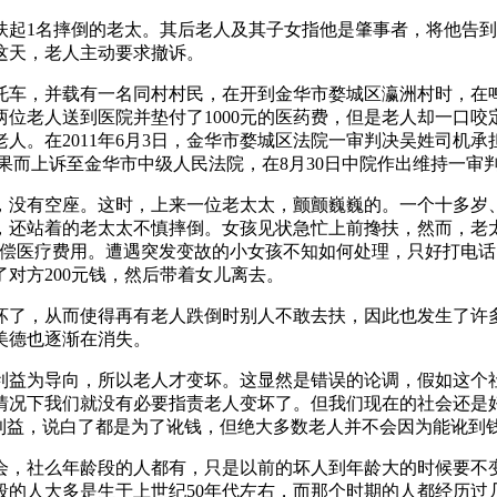
中曾扶起1名摔倒的老太。其后老人及其子女指他是肇事者，将他
这天，老人主动要求撤诉。
轮摩托车，并载有一名同村村民，在开到金华市婺城区瀛洲村时，
位老人送到医院并垫付了1000元的医药费，但是老人却一口
人。在2011年6月3日，金华市婺城区法院一审判决吴姓司机承
结果而上诉至金华市中级人民法院，在8月30日中院作出维持一审
人较多，没有空座。这时，上来一位老太太，颤颤巍巍的。一个十多
还站着的老太太不慎摔倒。女孩见状急忙上前搀扶，然而，老太
赔偿医疗费用。遭遇突发变故的小女孩不知如何处理，只好打电
对方200元钱，然后带着女儿离去。
坏了，从而使得再有老人跌倒时别人不敢去扶，因此也发生了许
美德也逐渐在消失。
利益为导向，所以老人才变坏。这显然是错误的论调，假如这个
情况下我们就没有必要指责老人变坏了。但我们现在的社会还是
的利益，说白了都是为了讹钱，但绝大多数老人并不会因为能讹到
会，社么年龄段的人都有，只是以前的坏人到年龄大的时候要不
段的人大多是生于上世纪50年代左右，而那个时期的人都经历过