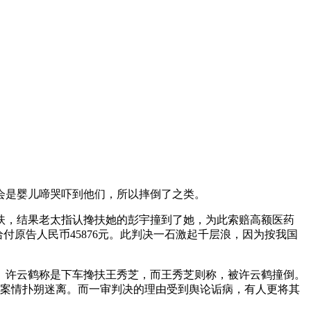
会是婴儿啼哭吓到他们，所以摔倒了之类。
扶，结果老太指认搀扶她的彭宇撞到了她，为此索赔高额医药
给付原告人民币45876元。此判决一石激起千层浪，因为按我国
伤。许云鹤称是下车搀扶王秀芝，而王秀芝则称，被许云鹤撞倒。
倒？案情扑朔迷离。而一审判决的理由受到舆论诟病，有人更将其