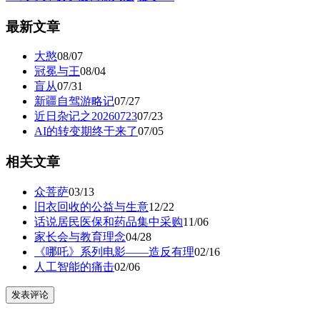
最新文章
大憨
08/07
冠冕与王
08/04
盲从
07/31
新疆自驾游略记
07/27
近日杂记之20260723
07/23
AI的转变期终于来了
07/05
相关文章
众菩萨
03/13
旧衣回收的公益与生意
12/22
话说居民医保和药品集中采购
11/06
家长会与教育理念
04/28
《哪吒》系列电影——造反有理
02/16
人工智能的痛击
02/06
发表评论