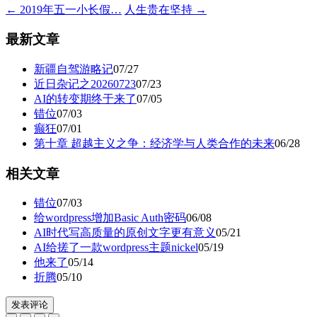
← 2019年五一小长假…
人生贵在坚持 →
最新文章
新疆自驾游略记
07/27
近日杂记之20260723
07/23
AI的转变期终于来了
07/05
错位
07/03
癫狂
07/01
第十章 超越主义之争：经济学与人类合作的未来
06/28
相关文章
错位
07/03
给wordpress增加Basic Auth密码
06/08
AI时代写高质量的原创文字更有意义
05/21
AI给搓了一款wordpress主题nickel
05/19
他来了
05/14
折腾
05/10
发表评论