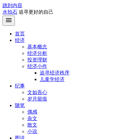
跳到内容
水拍石
追寻更好的自己
首页
经济
基本概念
经济分析
投资理财
经济小作
追寻经济秩序
儿童学经济
纪事
文如吾心
岁月留痕
随笔
偶感
杂文
散文
小说
图说