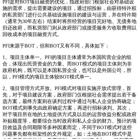
PFI是对BOT项目融资的优化，指政府部门根据社会对基础设
施的需求，提出需要建设的项目，通过招投标，由获得特许权
的私营部门进行公共基础设施项目的建设与运营，并在特许期
（通常为30年左右）结束时将所经营的项目完好地、无债务地
归还政府，而私营部门则从政府部门或接受服务方收取费用以
回收成本的项目融资方式。
PFI来源于BOT，但和BOT又有不同，具体如下：
1、项目主体单一。PFI的项目主体通常为本国民营企业的组
合，体现出民营资金的力量。而BOT模式的项目主体则为非
政府机构，既可以是本国私营企业，也可以是外国公司，所
以，PFI模式的项目主体较BOT模式单一。
2、项目管理方式开放。PFI模式对项目实施开放式管理，首
先，对于项目建设方案，政府部门仅根据社会需求提出若干备
选方案，最终方案则在谈判过程中通过与私人企业协商确定；
BOT模式则事先由政府确定方案，再进行招标谈判。其次，
对于项目所在地的土地提供方式及以后的运营收益分配或政府
补贴额度等，都要综合当时政府和私人企业的财力、预计的项
目效益及合同期限等多种因素而定，不同于BOT模式对这些
问题事先都有框架性的文件规定，如：土地在BOT模式中是