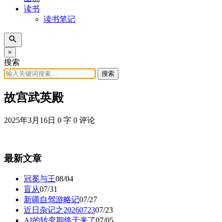
读书
读书笔记
×
搜索
搜索
故宫武英殿
2025年3月16日
0 字
0 评论
最新文章
冠冕与王
08/04
盲从
07/31
新疆自驾游略记
07/27
近日杂记之20260723
07/23
AI的转变期终于来了
07/05