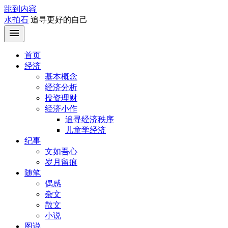
跳到内容
水拍石
追寻更好的自己
首页
经济
基本概念
经济分析
投资理财
经济小作
追寻经济秩序
儿童学经济
纪事
文如吾心
岁月留痕
随笔
偶感
杂文
散文
小说
图说