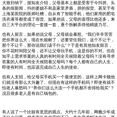
大致归纳下，据知友介绍，父母基本上都是受害于今抖拼。头
条的假新闻，抖的婆媳不和及家里矛盾，拼的假货。甚至于有
上海某医院的医师吐槽，自从有了智能手机，他们家用的肥皂
洗衣液等都变成了假货。如果劝说，父母的道理比他还多，来
自三大平台的理论一套接一套，逐个拆解弄得他精疲力尽。
也有人留言，如果劝说父母，父母就会暴怒。“我们辛辛苦苦
把你养这么大，现在长能耐了，还要管住我们，这个不让干，
那个不让干，那你说我们该干什么”？于是有其他知友留言，
你不花时间陪父母，还不让父母玩手机，这是你的不对。但在
知乎上需求答案的人真的有时间全天候陪着父母吗？没有寻求
答案的人有时间全天候陪着父母吗？每个人都有自己的人生，
即使有时间，也应该完成自己人生的使命。
也有人支招，给父母买手机买一个最便宜的，这样上网卡顿他
们就没有那么大兴趣了。但现在有这样的手机吗？即使有就不
怕老人暴怒吗？“养你们这么大连一个手机都不舍得给我买”？
况且很多老人是有自己钱包的。
有人说了一个比较有意思的观点。大约十几年前，网瘾少年成