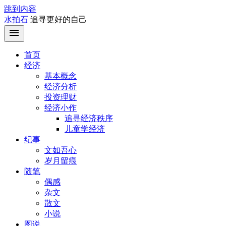
跳到内容
水拍石
追寻更好的自己
首页
经济
基本概念
经济分析
投资理财
经济小作
追寻经济秩序
儿童学经济
纪事
文如吾心
岁月留痕
随笔
偶感
杂文
散文
小说
图说