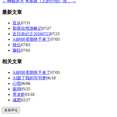
← 峥嵘岁月
米塞斯《人的行动》读… →
最新文章
盲从
07/31
新疆自驾游略记
07/27
近日杂记之20260723
07/23
AI的转变期终于来了
07/05
错位
07/03
癫狂
07/01
相关文章
AI的转变期终于来了
07/05
AI圆了我的写书梦
06/18
心慌
06/06
困局
05/25
养龙虾
03/18
减肥
02/27
发表评论