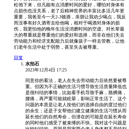
松弛下来，但凡能有点消磨时间的爱好，哪怕对身体有
点损伤也没关系，老了后精神世界的丰富比多活几年更
重要，我爸至今一天2-3顿酒，亲朋让我劝少喝点，我反
而没事有好久酒寄去给他喝，相对于喝酒对身体的损
伤，我更怕他的晚年生活没消磨时间的空虚。对长辈最
大的尊重就是尊重他们的爱好和选择，而非在他们失去
劳动能力和经济支配能力后就像孩子一样去管教，让他
们老年生活中处于弱势，甚至失去被尊重。
回复
水拍石
2023年12月4日 17:25
同意你的看法，老人在失去劳动能力后依然要被尊
重。但因为不正确的生活习惯导致生活质量降低也
是很纠结的事情，比如看手机导致手麻，胳膊痛，
腰痛，再严重可能就眩晕，影响正常生活了。这个
问题的本质是让老人按他们的选择自由的度过他们
的余生；还是子女帮他们建立健康的生活习惯从而
延长他们的自然寿命，但潜在的可能是在延长寿命
的同时他们感受了被束缚的不快。我对这个问题是
比较纠结的，原因是我家两个老人身体都不是特别