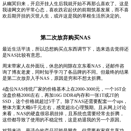
从幽冥归来，开启开挂人生后我就开始不再那么喜欢了。这是
我读网文的平常心态，喜欢跌宕起伏的前期筑基发展，而不喜
欢后期开挂的灭世人生，或许这是我的草根生活所决定的。
第二次放弃购买NAS
最近生活平淡，所以总想购买点东西调节下，选来选去觉得还
是NAS比较有意思。
周末带家人在外面玩，休息的间隙在京东看NAS，还邮件咨
询了博友老麦，同时知乎学习了各品牌的不同。但最终的结果
是第二次放弃入手NAS，原因是穷和不想太折腾。
4盘位NAS传统厂家的价格基本上在2000-3000元，一个16T企
业盘价格2000左右，再加16G DDR4内存和一张1T或2T的
SSD，这个价格就超过5千了。除了NAS还需要配套一个ups，
整体方案大概6千元左右，感觉超出心理预期。且从网上讨论
来看，NAS的硬盘很容易挂掉，且系统也需要经常去折腾，
这些都导致了使用的不稳定性，这是劝退我的另一个原因。
对我来说，最适合的产品可能是网盘，但需要有家庭共享功