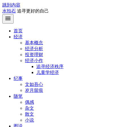
跳到内容
水拍石
追寻更好的自己
首页
经济
基本概念
经济分析
投资理财
经济小作
追寻经济秩序
儿童学经济
纪事
文如吾心
岁月留痕
随笔
偶感
杂文
散文
小说
图说