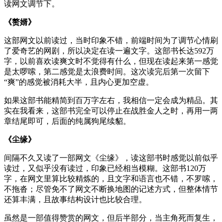
读网文调节下。
《赘婿》
这部网文以前读过，当时印象不错，前端时间为了调节心情刷
了爱奇艺的网剧，所以决定在读一遍文字。这部书长达592万
字，以前喜欢读爽文时不觉得有什么，但现在读起来第一感觉
是太啰嗦，第二感觉是太浪费时间。这次读完后第一次留下
“爽”的感觉被消耗大半，且内心更加空虚。
如果这部书能精简到百万字左右，我相信一定会成为精品。其
实在我看来，这部书完全可以停止在战胜金人之时，再用一两
章结尾即可，后面的纯属狗尾续貂。
《尘缘》
间隔不久又读了一部网文《尘缘》，读这部书时感觉以前似乎
读过，又似乎没有读过，印象已经相当模糊。这部书120万
字，在网文里算比较精炼的，且文字和语言也不错，不罗嗦，
不拖沓；尽管免不了网文不断换地图的记述方式，但整体情节
还算丰满，且故事结构设计也比较合理。
虽然是一部值得赞赏的网文，但后半部分，当主角死而复生，