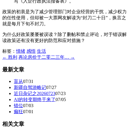
写《入企行政执法报备表》。
政策的初衷是为了减少管理部门对企业经营的干扰，减少权力
的任性使用，但却被一大票网友解读为“封刀二十日”，换言之
就是每月下旬不封刀。
为什么好政策屡屡被误读？除了删帖和禁止评论，对于错误解
读政策还有没有更好的防范和应对措施？
标签：
情绪
感悟
生活
← 胜利
再论房价于二零二三年… →
最新文章
盲从
07/31
新疆自驾游略记
07/27
近日杂记之20260723
07/23
AI的转变期终于来了
07/05
错位
07/03
癫狂
07/01
相关文章