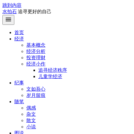
跳到内容
水拍石
追寻更好的自己
首页
经济
基本概念
经济分析
投资理财
经济小作
追寻经济秩序
儿童学经济
纪事
文如吾心
岁月留痕
随笔
偶感
杂文
散文
小说
图说