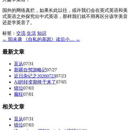
国外的网络真烂，如果长此以往，或许我们会在英式英语和美
式英语之外探究出中式英语，那样我们就不用再区分该学美音
还是学英音了。
标签：
交流
生活
知识
← 阳未康
《自私的基因》读后小… →
最新文章
盲从
07/31
新疆自驾游略记
07/27
近日杂记之20260723
07/23
AI的转变期终于来了
07/05
错位
07/03
癫狂
07/01
相关文章
盲从
07/31
错位
07/03