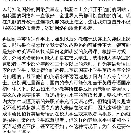
以前知道国外的网络质量差，我基本上全打开不他们的网站，
但我国的网络却一直很好，全世界人民都可以自由的访问。现
在久趣的外教无法连接久趣的线上教室，这让我知道国外不仅
服务器网络质量差，家庭网络的质量也很差。
再回到学英语这件事上，如果以后外教都无法连上久趣线上课
堂，那结果会是怎样？我觉得久趣跑路的可能性不大，很可能
是把外教英语课转换成国内老师讲授的英语课。根据平时观
察，外籍英语老师可能大多是在校大学生，或者刚大学毕业的
兼职者，有少部分年龄在三十岁以上的老师。作为英语母语国
家的大学生，我觉得他们教授非英语国家小学生英语是完全没
有问题的，甚至他们的英语水平远远超越了国内专八等专业人
士。仅以词汇量而言，国内的专八可能仅相当于英语母语国家
初中生水平。以后如果把外教英语课换成国内老师的英语课，
要么久趣需要招募一群远超专八水平的英语老师，要么就让国
内大学生或懂英语的兼职者来充当英语老师。但我猜测久趣肯
定不会招募超越英语专八的人来做在线老师，因为这样他们的
成本会比招募英语母语的在校大学生或兼职者高很多。剩的就
是招募正常的大学生或兼职者，但这样的老师水平可能和小学
英语老师差不多，甚至还不如，在这种情况下，为什么还要在
久趣学英语？