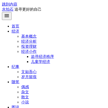
跳到内容
水拍石
追寻更好的自己
首页
经济
基本概念
经济分析
投资理财
经济小作
追寻经济秩序
儿童学经济
纪事
文如吾心
岁月留痕
随笔
偶感
杂文
散文
小说
图说