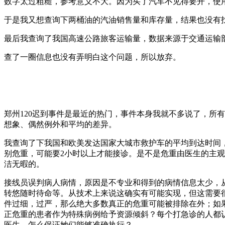
数字太过粗糙，参考意义不大。因为买了汽车不见得要开，使
于是我又想查询下两桶油的汽油销售量和库存量，结果也没有
最后我查询了我国高速公路旅客运输量，数据来源于交通运输部官
查了一圈信息也没有弄明白这个问题，所以放弃。
郑州120迟到事件是最近的热门，事件本身我就不多说了，所
想象、偶然例外和平均的差异。
我查询了下我国和欧美发达国家大城市救护车的平均到达时间，
别危重，可能要2小时以上才能接诊。是不是危重由医生的主观
洁无暇的。
接线员误判病人病情，原因是不专业和得到的病情信息太少，从
转悠随时待命等。从技术上来说这确实有可能实现，但这需要
件过细，过严，那么绝大多数真正的危重可能被排除在外；如
正危重的患者作为特殊病例给予资源倾斜？每个打急诊的人都
医生，怎么保证她们能够准确执行？