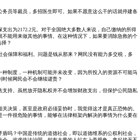
公务员等裁员，多招医生即可。如果不愿意这么干的话就停建各
支出为2172.2元。对于全国绝大多数人来说，自己缴纳的所得
就不能用来做其他的事情。在这种情况下，如果要消除急救的个
选择？
社会保障和福利。问题是钱从那来？网民没有能力多交税，多
一种制度，一种机制可能并未改变，因为所投入的资源不可能马
到时候网民会不会继续谴责？
立法支持。虽然放开隐私权并不会增加财政支出，但保护公民隐私
相关决策，甚至是政府必须妥协时，我觉得这才是真正恐怖的。
是一件很危险的事情，能够在法律框架内解决的事情为什么要在
矛盾吗？中国是传统的道德社会，即以道德维系的公权利社会，
社会，追求依法治国，却有大量的人站在上帝视角，拿起战无不