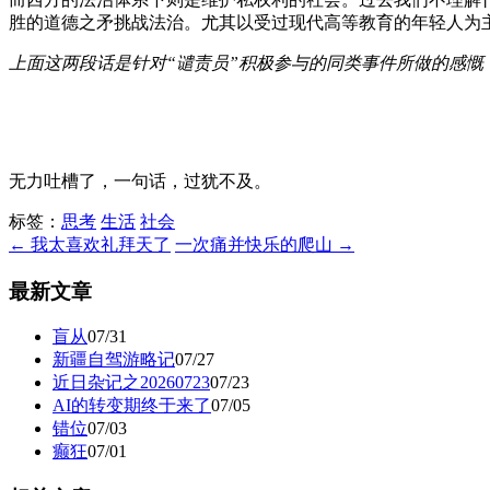
胜的道德之矛挑战法治。尤其以受过现代高等教育的年轻人为
上面这两段话是针对“谴责员”积极参与的同类事件所做的感慨
无力吐槽了，一句话，过犹不及。
标签：
思考
生活
社会
← 我太喜欢礼拜天了
一次痛并快乐的爬山 →
最新文章
盲从
07/31
新疆自驾游略记
07/27
近日杂记之20260723
07/23
AI的转变期终于来了
07/05
错位
07/03
癫狂
07/01