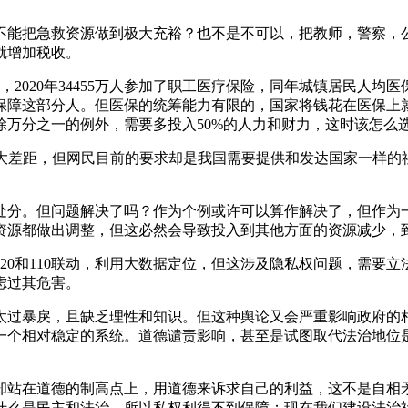
不能把急救资源做到极大充裕？也不是不可以，把教师，警察，
就增加税收。
020年34455万人参加了职工医疗保险，同年城镇居民人均医保
保障这部分人。但医保的统筹能力有限的，国家将钱花在医保上
万分之一的例外，需要多投入50%的人力和财力，这时该怎么
很大差距，但网民目前的要求却是我国需要提供和发达国家一样的
处分。但问题解决了吗？作为个例或许可以算作解决了，但作为
资源都做出调整，但这必然会导致投入到其他方面的资源减少，
20和110联动，利用大数据定位，但这涉及隐私权问题，需要
虑过其危害。
太过暴戾，且缺乏理性和知识。但这种舆论又会严重影响政府的
一个相对稳定的系统。道德谴责影响，甚至是试图取代法治地位
却站在道德的制高点上，用道德来诉求自己的利益，这不是自相
什么是民主和法治，所以私权利得不到保障；现在我们建设法治