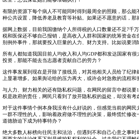
有限的资源下每个病人不可能同时得到最周全的照顾，那么能
种公共设置，降低养老及教育等补贴。如果还不愿意的话，那
据网上数据，目前我国缴纳个人所得税的人口数量还不足7千万，2
税和医保还不够自己报销，是高收入人群和国家的统筹资金在
别例外事件，那就要投入巨量的人力、财力支持。比如说要消除
所有人都知道我国目前人均收入和人均GDP都和发达国家有
投资，那能不能去当志愿者贡献自己的劳力？
这件事发展到现在是开除了接线员，对其他相关人员给了纪律
上显著增多。如果舆论给的压力再大，或许会对急救的流程和
与人力、财力相关的还有隐私权问题，在网民的留言中都说要1
权是政府的责任，网民只看到了放开隐私权的益处，却没有考
对于这件事情个例本身我没有什么好说的，但感觉当前的网民
一群不理性的人，影响着政府做不理性的决策，最终慌忙修改
道德胁迫下成为特事特办？
绝大多数人标榜向往民主和法治，但遇到不和自己心意之事时
而西方的法治体系下则是维护私权利的社会。过去我们不理解