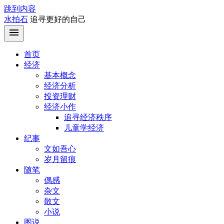
跳到内容
水拍石
追寻更好的自己
首页
经济
基本概念
经济分析
投资理财
经济小作
追寻经济秩序
儿童学经济
纪事
文如吾心
岁月留痕
随笔
偶感
杂文
散文
小说
图说