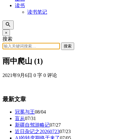
读书
读书笔记
×
搜索
搜索
雨中爬山 (1)
2021年9月6日
0 字
0 评论
最新文章
冠冕与王
08/04
盲从
07/31
新疆自驾游略记
07/27
近日杂记之20260723
07/23
AI的转变期终于来了
07/05