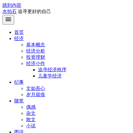
跳到内容
水拍石
追寻更好的自己
首页
经济
基本概念
经济分析
投资理财
经济小作
追寻经济秩序
儿童学经济
纪事
文如吾心
岁月留痕
随笔
偶感
杂文
散文
小说
图说