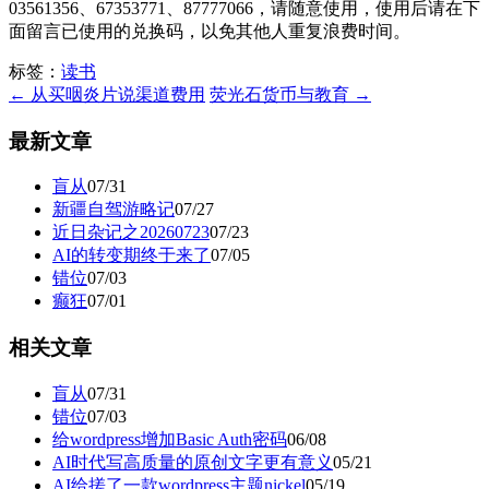
03561356、67353771、87777066，请随意使用，使用后请在下
面留言已使用的兑换码，以免其他人重复浪费时间。
标签：
读书
← 从买咽炎片说渠道费用
荧光石货币与教育 →
最新文章
盲从
07/31
新疆自驾游略记
07/27
近日杂记之20260723
07/23
AI的转变期终于来了
07/05
错位
07/03
癫狂
07/01
相关文章
盲从
07/31
错位
07/03
给wordpress增加Basic Auth密码
06/08
AI时代写高质量的原创文字更有意义
05/21
AI给搓了一款wordpress主题nickel
05/19