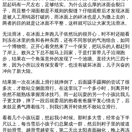
层起码有一尺左右，足够结实。为什么这么厚的冰面会裂口
子，而且整个湖面都是不规则的裂缝？仔细观察后才发现冰面
是被人工用钝器打破的，而冰面上的碎冰也是人为撒上去的，
两者的目的就是让冰面不平整，这样就可以让大家无法滑冰。
无法滑冰，在冰面上奔跑儿子依然玩的很开心，时不时还能看
到冻在冰里的鱼和各种东西，还有不同形状的气泡组合，如同
一个博物馆。正开心着突然来了一个保安，把玩乐的人都赶到
了岸上。败兴之下总不能马上回家，于是打算带儿子沿湖跑
步，结果在一个角落意外的发现了一个池塘。直径大约三四十
米，因为小所以没有保安看守，也没有破坏冰面，儿子兴奋的
冲向了新大陆。
结果第一次在冰面上滑行就摔倒了，后面蹑手蹑脚的尝试了很
多次，才敢站立侧面滑行。在这里玩了一个多小时，到离开时
依然不能熟练掌握滑冰技巧。而一起玩耍的另一个小孩比我儿
子更文静，摔了一跤后就委屈的抱着爸爸腿平复心情去了，后
来鼓足勇气蹲着练习，到我们离开时依然不敢站立滑行。
看着几个小孩玩耍，想起我小时候。那时多大雪，经常会下半
尺以上，每当雪后小孩子们总聚成一群，然后到村子里的坡道
开始滑雪。越滑雪越瓷实，第二天出太阳表面融化，晚上再冻