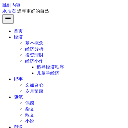
跳到内容
水拍石
追寻更好的自己
首页
经济
基本概念
经济分析
投资理财
经济小作
追寻经济秩序
儿童学经济
纪事
文如吾心
岁月留痕
随笔
偶感
杂文
散文
小说
图说