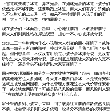
上雪道就变成了冰道，异常光滑。在如此光滑的冰道上孩子们
依然觉得不够刺激，还要助跑上冰道。而大人们有身手矫健的
也不失时机的上去秀一把，如果不幸摔倒则引来孩子们的群
嘲，大人也不以为意，拍拍屁股走人。
现在孩子们上冰面蹑手蹑脚，小心地往前蹭，不敢放胆前行；
而大人们则索性站在岸边观望，担心一不小心被摔成骨裂。
短短二三十年时间为什么小孩和大人都变的胆小谨慎了？或许
真像一部分人所想的那样，摔倒容易骨裂，且我也听说了好几
起。但回想童年，不仅没有听说过小孩子滑冰摔骨裂，更没有
听说过大人雪天摔倒骨裂。那么到底是谨慎让大家的骨头更不
经摔了，还是骨头不经摔所以大家更谨慎了？
回程中发现湖面有四分之一左右被铁丝网围了起来，细想帝都
的其他地方也大多如此，冬天并不能自由滑冰，不是被保安驱
逐就是被铁丝网围着。为什么管理方要花这么大代价请保安看
守，或拉铁丝网防守？可能是防范风险的需要，而风险则来源
于“在你地盘上受伤你就得负责”的社会心态。
家长管的多则小孩束手束脚，到了该勇往直前的年龄依然畏惧
不前。社会管得多则民众多依赖，经常分不清自己的权利和责