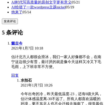
AI时代写高质量的原创文字更有意义
05/21
AI给搓了一款wordpress主题nickel
05/19
他来了
05/14
发表评论
5 条评论
懿古今
2021年1月7日 10:18
估计北方人都很会滑冰，我们一家人好像都不会，在南
宁这边很少有雪，最讨厌的就是像今天这样又冷又下毛
毛雨，上下班非常不方便。
回复
水拍石
2021年1月7日 10:26
今年出奇的冷，昨天最低温度-23，还有6级大风，
估计体感温度离-30不远了。所有人都喜欢温暖的
环境，要不东北人也不会迁移去海南了，很羡慕你