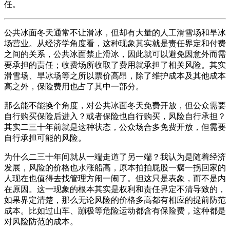
任。
公共冰面冬天通常不让滑冰，但却有大量的人工滑雪场和旱冰
场营业。从经济学角度看，这种现象其实就是责任界定和付费
之间的关系，公共冰面禁止滑冰，因此就可以避免因意外而需
要承担的责任；收费场所收取了费用就承担了相关风险。其实
滑雪场、旱冰场等之所以票价高昂，除了维护成本及其他成本
高之外，保险费用也占了其中一部分。
那么能不能换个角度，对公共冰面冬天免费开放，但公众需要
自行购买保险后进入？或者保险也自行购买，风险自行承担？
其实二三十年前就是这种状态，公众场合多免费开放，但需要
自行承担可能的风险。
为什么二三十年间就从一端走道了另一端？我认为是随着经济
发展，风险的价格也水涨船高，原本拍拍屁股一瘸一拐回家的
人现在也值得去找管理方闹一闹了。但这只是表象，而不是内
在原因。这一现象的根本其实是权利和责任界定不清导致的，
如果界定清楚，那么无论风险的价格多高都有相应的提前防范
成本。比如过山车、蹦极等危险运动都含有保险费，这种都是
对风险防范的成本。