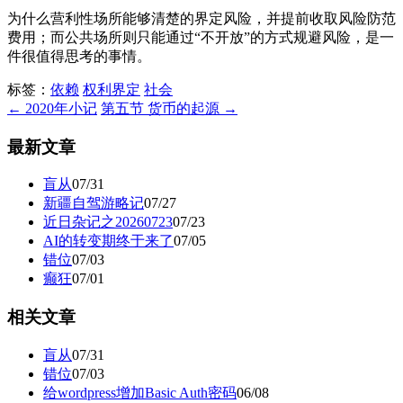
为什么营利性场所能够清楚的界定风险，并提前收取风险防范
费用；而公共场所则只能通过“不开放”的方式规避风险，是一
件很值得思考的事情。
标签：
依赖
权利界定
社会
← 2020年小记
第五节 货币的起源 →
最新文章
盲从
07/31
新疆自驾游略记
07/27
近日杂记之20260723
07/23
AI的转变期终于来了
07/05
错位
07/03
癫狂
07/01
相关文章
盲从
07/31
错位
07/03
给wordpress增加Basic Auth密码
06/08