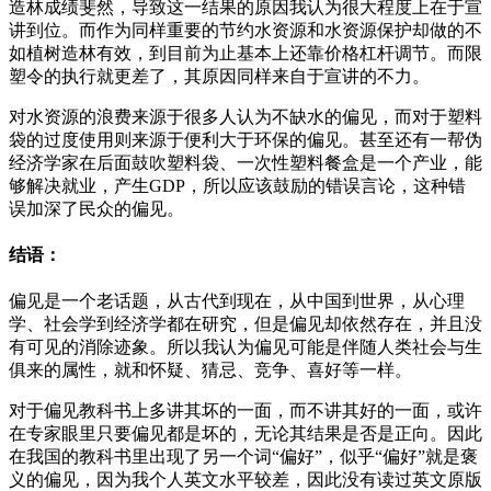
造林成绩斐然，导致这一结果的原因我认为很大程度上在于宣
讲到位。而作为同样重要的节约水资源和水资源保护却做的不
如植树造林有效，到目前为止基本上还靠价格杠杆调节。而限
塑令的执行就更差了，其原因同样来自于宣讲的不力。
对水资源的浪费来源于很多人认为不缺水的偏见，而对于塑料
袋的过度使用则来源于便利大于环保的偏见。甚至还有一帮伪
经济学家在后面鼓吹塑料袋、一次性塑料餐盒是一个产业，能
够解决就业，产生GDP，所以应该鼓励的错误言论，这种错
误加深了民众的偏见。
结语：
偏见是一个老话题，从古代到现在，从中国到世界，从心理
学、社会学到经济学都在研究，但是偏见却依然存在，并且没
有可见的消除迹象。所以我认为偏见可能是伴随人类社会与生
俱来的属性，就和怀疑、猜忌、竞争、喜好等一样。
对于偏见教科书上多讲其坏的一面，而不讲其好的一面，或许
在专家眼里只要偏见都是坏的，无论其结果是否是正向。因此
在我国的教科书里出现了另一个词“偏好”，似乎“偏好”就是褒
义的偏见，因为我个人英文水平较差，因此没有读过英文原版