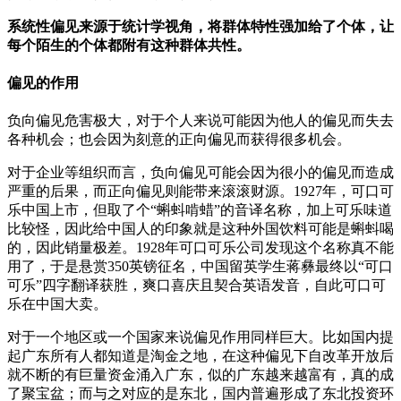
系统性偏见来源于统计学视角，将群体特性强加给了个体，让
每个陌生的个体都附有这种群体共性。
偏见的作用
负向偏见危害极大，对于个人来说可能因为他人的偏见而失去
各种机会；也会因为刻意的正向偏见而获得很多机会。
对于企业等组织而言，负向偏见可能会因为很小的偏见而造成
严重的后果，而正向偏见则能带来滚滚财源。1927年，可口可
乐中国上市，但取了个“蝌蚪啃蜡”的音译名称，加上可乐味道
比较怪，因此给中国人的印象就是这种外国饮料可能是蝌蚪喝
的，因此销量极差。1928年可口可乐公司发现这个名称真不能
用了，于是悬赏350英镑征名，中国留英学生蒋彝最终以“可口
可乐”四字翻译获胜，爽口喜庆且契合英语发音，自此可口可
乐在中国大卖。
对于一个地区或一个国家来说偏见作用同样巨大。比如国内提
起广东所有人都知道是淘金之地，在这种偏见下自改革开放后
就不断的有巨量资金涌入广东，似的广东越来越富有，真的成
了聚宝盆；而与之对应的是东北，国内普遍形成了东北投资环