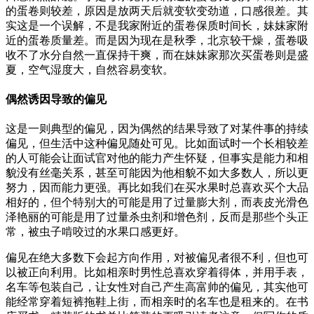
的蛋卷则较差，原因是放两天后就变软变劲道，口感很差。其
实这是一个误解，不是我家附近的蛋卷保质时间长，妹妹家附
近的蛋卷质量差。而是因为现在是秋季，北京较干燥，蛋卷吸
收不了水分自然一直保持干爽，而在妹妹家那次买蛋卷则是盛
夏，空气湿度大，自然容易变软。
偶然诱因导致的偏见
这是一则典型的偏见，因为偶然的结果导致了对某件事的持续
偏见，但生活中这种偏见随处可见。比如面试时一个长相较差
的人可能会让面试官对他的能力产生怀疑，但事实是能力和相
貌没有丝毫关系，甚至可能因为他相貌不如大多数人，所以更
努力，因而能力更强。再比如我们在买水果时总喜欢买个大品
相好的，但个特别大的可能是用了过量膨大剂，而表皮光滑色
泽艳丽的可能是用了过量杀虫剂和增色剂，反而是那些个头正
常，被虫子啃咬过的水果口感更好。
偏见在绝大多数下会起方向作用，对被偏见者很不利，但也可
以被正向利用。比如相亲时男性总喜欢穿着得体，并用手表，
名车等包装自己，让女性对自己产生高富帅的偏见，其实他可
能经常穿着短裤拖鞋上街，而相亲时的名车也是租来的。在书