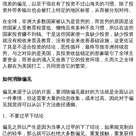
境差的偏见，以至于现在有了投资不过山海关的习惯。除了投
资外劳务输出也会被打上特定的地区标签，从而被分别对待。
在全球，非洲大多数国家被认为是贫穷的，而贫穷的原因是这
些国家人受教育程度低、懒惰且有多种不良习惯，所以在这些
国家投资赚不到钱。于是这些国家便一直缺少投资，缺少投资
就没有税收来普及教育、没有资金来改善基础设施，这更佐证
了其是不适合投资的结论，恶性循环，最终导致非洲持续贫
穷。与之对应的是美国，其投资收益稳定的形象吸引了全球主
要资金，而资金的涌入又改善了它的投资环境，久而久之全球
人都在为美国打工，共同营造它的繁荣。
如何消除偏见
偏见来源于认识的片面，要消除偏见最好的方法就是全面认识
一件事情，但这需要大量的信息收集，成本过高。因此对于偏
见我觉得可以从以下方法曲径通幽。
1、不要过早下结论
偏见之所以产生是因为当事人过早的下了结论，如果能克制自
己的轻率，那么就可以杜绝大多数偏见。重复接触，重复获得