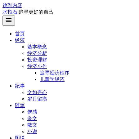
跳到内容
水拍石
追寻更好的自己
首页
经济
基本概念
经济分析
投资理财
经济小作
追寻经济秩序
儿童学经济
纪事
文如吾心
岁月留痕
随笔
偶感
杂文
散文
小说
图说