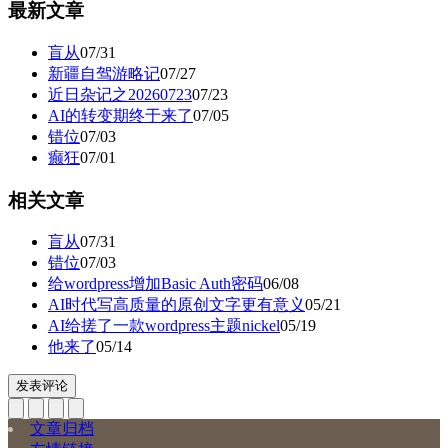
最新文章
盲从
07/31
新疆自驾游略记
07/27
近日杂记之20260723
07/23
AI的转变期终于来了
07/05
错位
07/03
癫狂
07/01
相关文章
盲从
07/31
错位
07/03
给wordpress增加Basic Auth密码
06/08
AI时代写高质量的原创文字更有意义
05/21
AI给搓了一款wordpress主题nickel
05/19
他来了
05/14
发表评论
文章归档