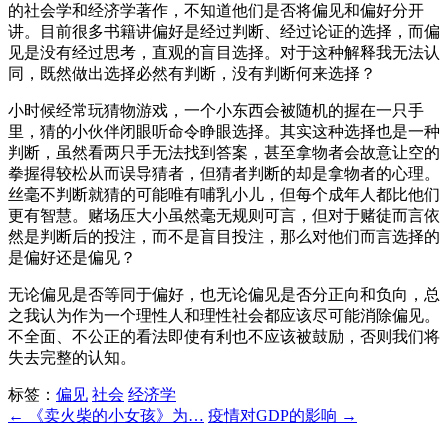
的社会学和经济学著作，不知道他们是否将偏见和偏好分开
讲。目前很多书籍讲偏好是经过判断、经过论证的选择，而偏
见是没有经过思考，直观的盲目选择。对于这种解释我无法认
同，既然做出选择必然有判断，没有判断何来选择？
小时候经常玩猜物游戏，一个小东西会被随机的握在一只手
里，猜的小伙伴闭眼听命令睁眼选择。其实这种选择也是一种
判断，虽然看两只手无法找到答案，甚至拿物者会故意让空的
拳握得较松从而误导猜者，但猜者判断的却是拿物者的心理。
丝毫不判断就猜的可能唯有哺乳小儿，但每个成年人都比他们
更有智慧。赌场压大小虽然毫无规则可言，但对于赌徒而言依
然是判断后的投注，而不是盲目投注，那么对他们而言选择的
是偏好还是偏见？
无论偏见是否等同于偏好，也无论偏见是否分正向和负向，总
之我认为作为一个理性人和理性社会都应该尽可能消除偏见。
不全面、不公正的看法即使有利也不应该被鼓励，否则我们将
失去完整的认知。
标签：
偏见
社会
经济学
← 《卖火柴的小女孩》为…
疫情对GDP的影响 →