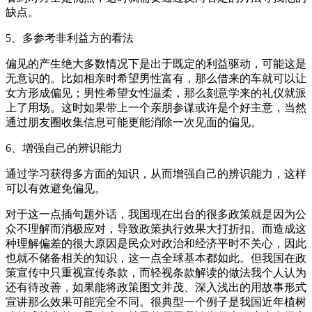
缺点。
5、多参考非利益方的看法
偏见的产生绝大多数情况下是出于既定的利益驱动，可能这是
无意识的。比如相亲时希望男性富有，那么借来的车就可以让
女方形成偏见；男性希望女性温柔，那么刻意学来的礼仪就派
上了用场。这时如果带上一个亲朋参谋或许是个好主意，当然
通过朋友圈收集信息可能更能消除一次见面的偏见。
6、增强自己的辨识能力
通过学习获得多方面的知识，从而增强自己的辨识能力，这样
可以有效避免偏见。
对于这一点插句题外话，我国现在出台的很多政策就是因为公
众不理解而消极应对，导致政策执行效果大打折扣。而造成这
种理解偏差的很大原因是民众对政治和经济平时不关心，因此
也就不储备相关的知识，这一点全球基本都如此。但我国在政
策宣传中只重视宣传条款，而轻视条款解读的做法我个人认为
还有待改善，如果能将政策图文并茂、深入浅出的用故事形式
宣讲那么效果可能完全不同。很典型一个例子是我国近年植树