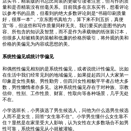
店买书，精装版的书总比简装的更吸引读者注意，但写作的质
量和是否精装没有丝毫关系。目前我多在京东买书，想看评论
以参考书的品质，但看到的绝大多数评论则是“书籍印刷质量
好，很厚一本”，“京东图书真给力，算下来不到五折，真便
宜”等，但这些和写作质量同样无关。我们要买的是图书的内
容、所包含的知识及智慧，而不是作为承载物的纸张装订本，
但很多人却被精美的装帧和低廉的价格所吸引，将外观的美和
价格的美偏见为内容或思想的美。
系统性偏见或统计学偏见
和偶然性偏见相别的是系统性偏见，或者说统计性偏见。比如
在生活中我们经常见到的地域偏见，如果提起四川人大家第一
印象是女性美貌、男性勤劳，但四川女性相貌平平者占绝大多
数，男性懒惰者亦多见。这种系统性偏见存在于对种族、宗教
信仰、性别、工作性质、财富、性取向等各种场景，几乎无处
不在。
小学选班长，小男孩选了男生候选人，问他为什么选男生候选
人而不是女生，回答“女生靠不住”。小学男生懂什么女生靠不
住？显然是在家里受大人影响，认为女性在大多数场合不如男
性可靠，系统性偏见从小就被灌输。