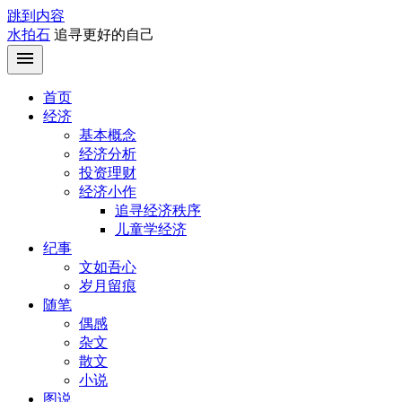
跳到内容
水拍石
追寻更好的自己
首页
经济
基本概念
经济分析
投资理财
经济小作
追寻经济秩序
儿童学经济
纪事
文如吾心
岁月留痕
随笔
偶感
杂文
散文
小说
图说