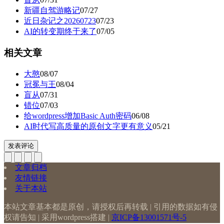
新疆自驾游略记
07/27
近日杂记之20260723
07/23
AI的转变期终于来了
07/05
相关文章
大憨
08/07
冠冕与王
08/04
盲从
07/31
错位
07/03
给wordpress增加Basic Auth密码
06/08
AI时代写高质量的原创文字更有意义
05/21
发表评论
文章归档
友情链接
关于本站
本站文章基本都是原创，请授权后再转载 | 引用的数据如有侵
权请告知 | 采用wordpress搭建 |
京ICP备13001571号-5