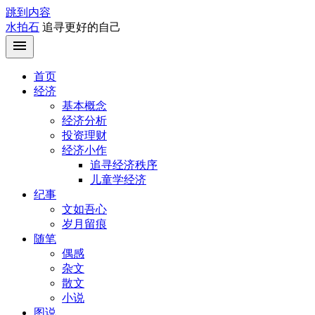
跳到内容
水拍石
追寻更好的自己
首页
经济
基本概念
经济分析
投资理财
经济小作
追寻经济秩序
儿童学经济
纪事
文如吾心
岁月留痕
随笔
偶感
杂文
散文
小说
图说