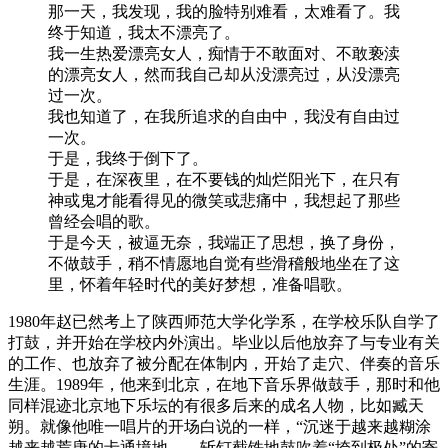
那一天，我发现，我的脸特别难看，太难看了。我
终于知道，我太不漂亮了。
我一生热爱漂亮女人，痴情于不敢面对、不敢亵渎
的漂亮女人，然而我自己却从没漂亮过，从没漂亮
过一次。
我也知道了，在我所追求的自由中，我没有自由过
一次。
于是，我终于倒下了。
于是，在深夜里，在不要钱的灿烂阳光下，在只有
神或鬼才能看得见的微笑或悲痛中，我想起了那些
曾经会唱的歌。
于是今天，被逼无奈，我端正了思想，换了身份，
不做鼓手，稍不情愿地自觉有些滑稽般地坐在了这
里，怀着年轻时代的美好梦想，准备唱歌。
1980年赵已然考上了陕西师范大学化学系，在学校乐队自学了
打鼓，并开始在学校内外演出。毕业以后他放弃了与专业有关
的工作、也放弃了被分配在体制内，开始了走穴、伴奏的音乐
生涯。1989年，他来到北京，在地下音乐界做鼓手，那时和他
同样混迹北京地下乐坛的有很多后来的成名人物，比如臧天
朔。就像他唯一唱片的开场白说的一样，“沉迷于越来越糊涂
越来越荒唐的卡通境地……斩钉截铁地鼓吹着“垮到极处”的寄