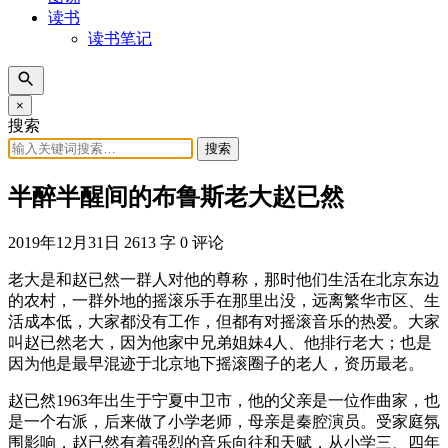
读书
读书笔记
×
搜索
搜索
半醉半醒间的布鲁斯老大赵已然
2019年12月31日
2613 字
0 评论
老大是和赵已然一群人对他的尊称，那时他们生活在北京东边
的农村，一群外地的摇滚乐手在那里出没，远离繁华市区、生
活成本低，大家都没有工作，但都有对摇滚音乐的热爱。大家
叫赵已然老大，因为他家中兄弟姐妹4人、他排行老大；也是
因为他是最早混迹于北京地下摇滚圈子的老人，资历最老。
赵已然1963年出生于宁夏中卫市，他的父亲是一位作曲家，也
是一个右派，后来做了小学老师，母亲是秦腔演员。受家庭氛
围影响，赵已然有着强烈的音乐向往和天赋，从小学三、四年