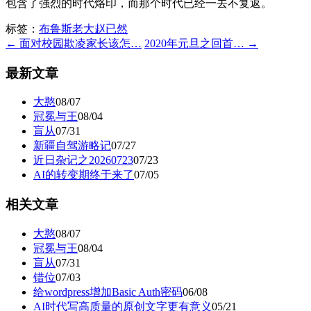
包含了强烈的时代烙印，而那个时代已经一去不复返。
标签：
布鲁斯老大赵已然
← 面对校园欺凌家长该怎…
2020年元旦之回首… →
最新文章
大憨
08/07
冠冕与王
08/04
盲从
07/31
新疆自驾游略记
07/27
近日杂记之20260723
07/23
AI的转变期终于来了
07/05
相关文章
大憨
08/07
冠冕与王
08/04
盲从
07/31
错位
07/03
给wordpress增加Basic Auth密码
06/08
AI时代写高质量的原创文字更有意义
05/21