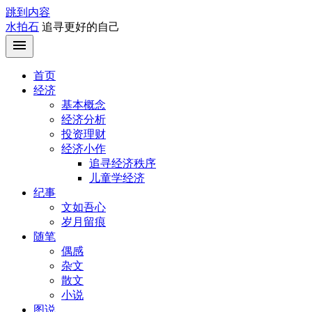
跳到内容
水拍石
追寻更好的自己
首页
经济
基本概念
经济分析
投资理财
经济小作
追寻经济秩序
儿童学经济
纪事
文如吾心
岁月留痕
随笔
偶感
杂文
散文
小说
图说