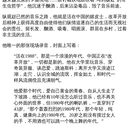
生虫哲学”，他沉迷于酗酒，后来沾染毒品，毁了音乐前途。
纵观赵已然的音乐之路，他就是活在中国的嬉皮士，改革开放
后精神上获得高度自由使得他们纵情追逐自己的生活而无视社
会的责任。留长发、酗酒、吸毒、唱摇滚、群居在乡村，过着
非主流的生活。
他唯一的那张现场录音，封面上写着：
“活在1988”。那是一个浪漫的年代。中国正在“改
革开放”，一切都是新的。他在大学里玩音乐、穿
奇装异服、谈恋爱，跳迪斯科；离开大学又浪迹江
湖，走穴，认识全城的流氓，挥金如土，和时代一
样风流倜傥且充满朝气。
他爱那个时代，爱自己黄金的青春。自从人生走了
下坡路，他已经有10年没怎么听过音乐，也不再关
心外面的世界，但1980年代的喇叭裤，一直穿到了
43岁。“那个轰轰烈烈的1980年代，那个年轻，纯
真，健康向上的1980年代。20岁之前没有摸过女人
的手，不用酒也可以跳一个晚上舞的年代。”