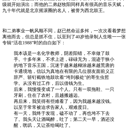
级就开始演出；而他的二弟赵牧阳同样具有很高的音乐天赋，
九十年代就是北京摇滚圈的名人，被誉为西北鼓王。
和二弟事业一帆风顺不同，赵已然命运多舛，一次次看着梦想
离他而去，但总是抓不住，以至到了40岁他录制人生唯一一张
专辑“活在1988”时的自白如下：
我本该是一名化学教师，阴差阳错，不幸做了鼓
手。十多年来，不求上进，碌碌无为，混迹于狭小
的地下音乐王国，沉迷于越来越糊涂越来越荒唐的
卡通境地，信以为真地在有限的几位朋友面前义正
辞严、斩钉截铁地鼓吹着“垮到极处”的寄生虫哲
学。从没有过工作，后以借钱为生。
后来，我慢慢变成了一个人。只有一双拖鞋、一只
牙刷，住在了农村，且越搬越远。
再后来，我笑得有些难看了，因为我越来越没钱。
以至于常常被迫求告家人，艰难度日。
有一天，我终于发现，磕不动了，再也垮不下去
了。我头天让酒喝醉，吐了；第二天一早，酒还没
醒，咣叽，又让茶给喝吐了。