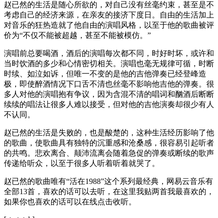
赵已然的生活是随心所欲的，对自己没有丝毫约束，甚至是不
考虑自己的经济来源，在亲友的接济下度日。自由的生活加上
对音乐的狂热造就了他自由的演唱风格，以至于他的歌曲被评
价为“不仅不能被超越，甚至不能被模仿。”
演唱前总要喝酒，酒后的演唱每次都不同，时好时坏，或许和
当时饮酒的多少和心情密切相关。演唱也毫无规律可循，时断
时续、如泣如诉，但唯一不变的是他的吉他弹奏已经登峰造
极，即使醉酒情况下口舌不清也丝毫不影响他吉他的弹奏。很
多人对他的演唱抱有争议，因为含混不清的唱词和酗酒后断断
续续的唱法让很多人难以接受，但对他的吉他演奏却很少有人
不认同。
赵已然的生活是失败的，也是酸楚的，这种生活经历影响了他
的歌曲，使歌曲具有独特的沉重感和沧桑感，很容易引起听者
的共鸣。悲欢离合、颠沛流离会随着急促的弹奏或断续的歌声
传递给听众，以至于很多人听着听着就哭了。
赵已然的歌曲唯有“活在1988”这个系列最经典，网易云音乐有
全部13首，喜欢的话可以去听，在这里我贴两首我最喜欢的，
如果你也喜欢的话可以在线点击收听。