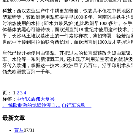
科技：
西汉农业生产中牛耕更加普遍，铁农具不但在中原地区
型犁铧等，较欧洲使用犁壁要早早1000多年。河南巩县铁生
时冶炼使用的水排 ( 即水力鼓风炉 )也比欧洲早1000多
体基体的黑心可锻铸铁，而欧洲直到18 世纪才使用这种技术。东
平，长沙马王堆汉墓出土的一件素纱禅衣，薄如蝉翼，轻若烟雾
世纪中叶传到阿拉伯联合酋长国，而欧洲直到1000后才掌握
唐代已经开始使用曲辕犁。其把过去的长直犁辕改为短曲犁辕,，
车、水轮等一系列新灌溉工具, 还出现了利用架空索道的辘轳
牙传入欧洲，掌握这一技术比欧洲早了几百年。活字印刷术从
领先欧洲数百到一千年。
页：
1
2
3
4
标签：
中华民族伟大复兴
← 惊险刺激的戈壁沙漠自…
自行车选购 →
最新文章
盲从
07/31