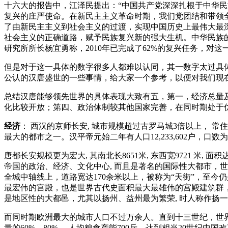
十六大的报告中，江泽民提出：“
中国共产党深深扎根于中华民
复兴的庄严使命。在新民主主义革命时期，我们党团结和带领
了由新民主主义到社会主义的过渡，实现中国历史上最伟大最
社会主义的正确道路，赋予民族复兴新的强大生机。中华民族的
研究所所长杨宜勇称，2010年已完成了62%的复兴任务，对
但是对于这一具体的数字很多人都难以认同，其一数字太过具
公认的汉唐盛世的一些事情，给大家一个参考，以便对我们现
总结汉唐能够领先世界的具体表现大致有五，第一，经济总量
化比较开放；第四、政治体制较其他国家完善，在同时期处于
经济
： 西汉的京师长安, 城市规模超过古罗马城3倍以上， 常
最大的都市之一。汉平帝元始二年有人口12,233,602户，口数为59
唐都长安规模更为宏大, 其南北长8651米, 东西宽9721 米,
帝国的政治、经济、文化中心, 而且是著名的国际性大都市，
全城中轴线上，道路宽达170余米以上，被称为“天街”，至
最宏伟的宫殿，也是世界古代史面积最大最雄伟的宫殿建筑群
是地区性的大都邑，尤其以扬州、益州最为繁荣, 时人称作扬
而同时期欧洲最大的城市人口不过万余人。直到十三世纪，世界上
量的60%—80% ，人均粮食产能700斤，达到相当20世纪中