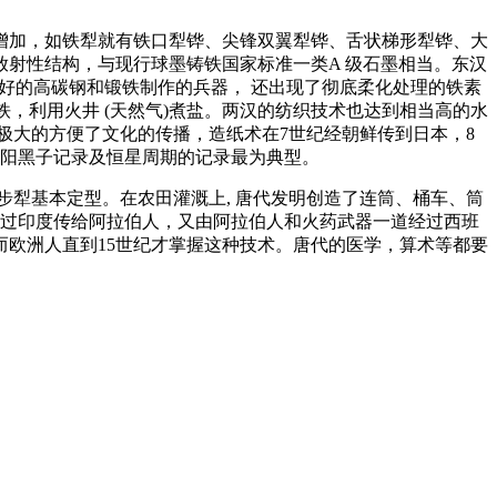
增加，如铁犁就有铁口犁铧、尖锋双翼犁铧、舌状梯形犁铧、大
放射性结构，与现行球墨铸铁国家标准一类A 级石墨相当。东汉
当良好的高碳钢和锻铁制作的兵器， 还出现了彻底柔化处理的铁素
冶铁，利用火井 (天然气)煮盐。两汉的纺织技术也达到相当高的水
极大的方便了文化的传播，造纸术在7世纪经朝鲜传到日本，8
太阳黑子记录及恒星周期的记录最为典型。
步犁基本定型。在农田灌溉上, 唐代发明创造了连筒、桶车、筒
经过印度传给阿拉伯人，又由阿拉伯人和火药武器一道经过西班
欧洲人直到15世纪才掌握这种技术。唐代的医学，算术等都要