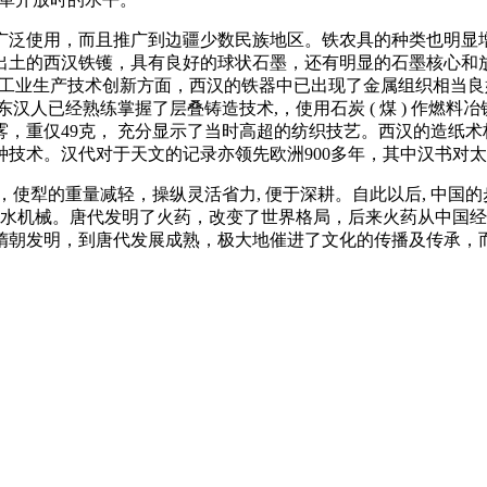
广泛使用，而且推广到边疆少数民族地区。铁农具的种类也明显
沟出土的西汉铁镬，具有良好的球状石墨，还有明显的石墨核心和
年。在手工业生产技术创新方面，西汉的铁器中已出现了金属组织相
汉人已经熟练掌握了层叠铸造技术,，使用石炭 ( 煤 ) 作燃料
，重仅49克， 充分显示了当时高超的纺织技艺。西汉的造纸术
这种技术。汉代对于天文的记录亦领先欧洲900多年，其中汉书对
使犁的重量减轻，操纵灵活省力, 便于深耕。自此以后, 中国的
汲水机械。唐代发明了火药，改变了世界格局，后来火药从中国
隋朝发明，到唐代发展成熟，极大地催进了文化的传播及传承，而