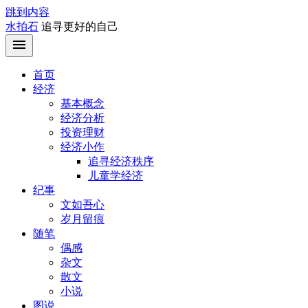
跳到内容
水拍石
追寻更好的自己
首页
经济
基本概念
经济分析
投资理财
经济小作
追寻经济秩序
儿童学经济
纪事
文如吾心
岁月留痕
随笔
偶感
杂文
散文
小说
图说