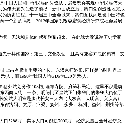
是中国人民和中华民族的先锋队，肩负都会实现中华民族伟大
民族伟大复兴创造了前提。新中国成立后，我们党创造性地完成
兴的历史征程。十一届三中全会以来，我们党找到建设中国特色
一个新的高潮。2012年国家发改委宏观经济研究院社会发展
据，无法和具体的感受联系起来。 在此我大致说说历史学家
领先于其他国家；第三，文化发达，且具有兼容并包的精神，文
界城市史上占有极其重要的地位。东汉京师洛阳, 同样是当时世界上
元/人，而1990年我国人均GDP为320美元/人。
署所在地,外城划分作 108坊, 遍布寺院、府第和民宅。这里不仅是唐
，东西向大街十一条。明德门至皇城正门朱雀门的朱雀大街位于
唐长安城大明宫是唐代长安三大内（太极宫、大明宫、兴庆宫）
东都洛阳、太原、汴梁、扬州、苏 州、杭州、益州、荆州等都
5288万，实际人口可能是7000万，经济总量占全球经济总