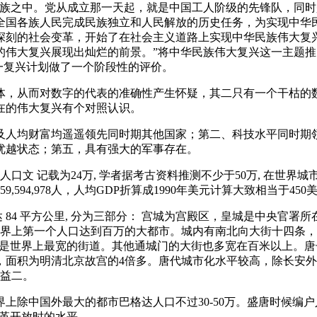
族之中。党从成立那一天起，就是中国工人阶级的先锋队，同时
全国各族人民完成民族独立和人民解放的历史任务，为实现中华
深刻的社会变革，开始了在社会主义道路上实现中华民族伟大复
伟大复兴展现出灿烂的前景。”将中华民族伟大复兴这一主题推向
这一复兴计划做了一个阶段性的评价。
体，从而对数字的代表的准确性产生怀疑，其二只有一个干枯的数
在的伟大复兴有个对照认识。
及人均财富均遥遥领先同时期其他国家；第二、科技水平同时期
优越状态；第五，具有强大的军事存在。
住人口文 记载为24万, 学者据考古资料推测不少于50万, 在世
,594,978人，人均GDP折算成1990年美元计算大致相当于450美
 面积达 84 平方公里, 分为三部分： 宫城为宫殿区，皇城是中央官
世界上第一个人口达到百万的大都市。城内有南北向大街十四条
今仍是世界上最宽的街道。其他通城门的大街也多宽在百米以上。
，面积为明清北京故宫的4倍多。唐代城市化水平较高，除长安外
一益二。
除中国外最大的都市巴格达人口不过30-50万。盛唐时候编户人口
国改革开放时的水平。