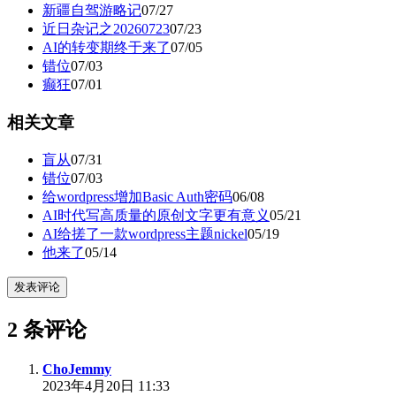
新疆自驾游略记
07/27
近日杂记之20260723
07/23
AI的转变期终于来了
07/05
错位
07/03
癫狂
07/01
相关文章
盲从
07/31
错位
07/03
给wordpress增加Basic Auth密码
06/08
AI时代写高质量的原创文字更有意义
05/21
AI给搓了一款wordpress主题nickel
05/19
他来了
05/14
发表评论
2 条评论
ChoJemmy
2023年4月20日 11:33