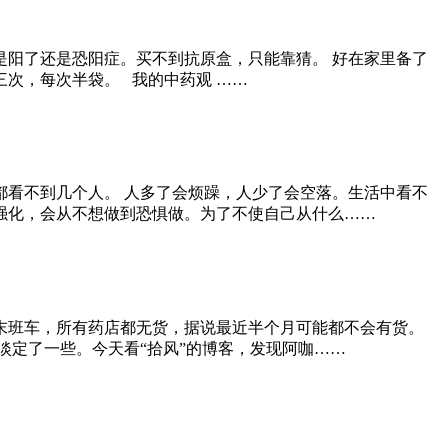
阳了还是恐阳症。买不到抗原盒，只能靠猜。 好在家里备了
次，每次半袋。 我的中药观 ……
看不到几个人。 人多了会烦躁，人少了会空落。生活中看不
强化，会从不想做到恐惧做。为了不使自己从什么……
末班车，所有药店都无货，据说最近半个月可能都不会有货。
淡定了一些。今天看“拾风”的博客，发现阿咖……