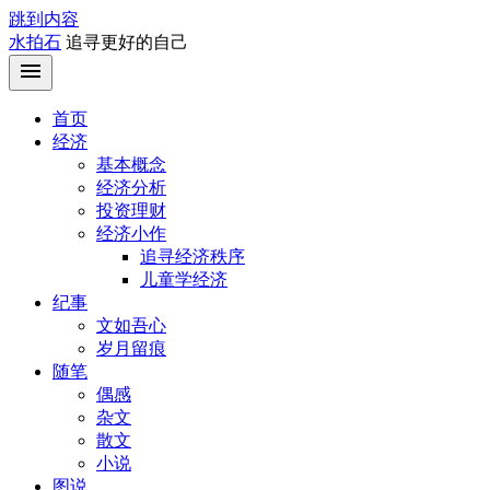
跳到内容
水拍石
追寻更好的自己
首页
经济
基本概念
经济分析
投资理财
经济小作
追寻经济秩序
儿童学经济
纪事
文如吾心
岁月留痕
随笔
偶感
杂文
散文
小说
图说