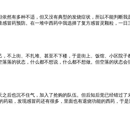
但依然有多种不适，但又没有典型的发烧症状，所以不能判断我是
量感冒药预防。在一堆中西药中我选择了复方感冒灵颗粒，一日三
己，不上街、不扎堆、甚至不下楼，于是街上、饭馆、小区院子都
空落落的状态，什么都不想说，什么都不想做。但空落的状态会
天之后也沉不住气，加入了抢购的队伍。但后知后觉已经错过了
的药箱，发现感冒药还有很多，里面也有退烧功能的西药，于是