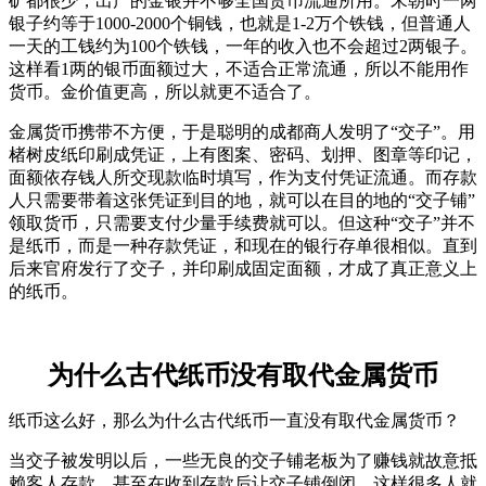
矿都很少，出产的金银并不够全国货币流通所用。宋朝时一两
银子约等于1000-2000个铜钱，也就是1-2万个铁钱，但普通人
一天的工钱约为100个铁钱，一年的收入也不会超过2两银子。
这样看1两的银币面额过大，不适合正常流通，所以不能用作
货币。金价值更高，所以就更不适合了。
金属货币携带不方便，于是聪明的成都商人发明了“交子”。用
楮树皮纸印刷成凭证，上有图案、密码、划押、图章等印记，
面额依存钱人所交现款临时填写，作为支付凭证流通。而存款
人只需要带着这张凭证到目的地，就可以在目的地的“交子铺”
领取货币，只需要支付少量手续费就可以。但这种“交子”并不
是纸币，而是一种存款凭证，和现在的银行存单很相似。直到
后来官府发行了交子，并印刷成固定面额，才成了真正意义上
的纸币。
为什么古代纸币没有取代金属货币
纸币这么好，那么为什么古代纸币一直没有取代金属货币？
当交子被发明以后，一些无良的交子铺老板为了赚钱就故意抵
赖客人存款，甚至在收到存款后让交子铺倒闭，这样很多人就