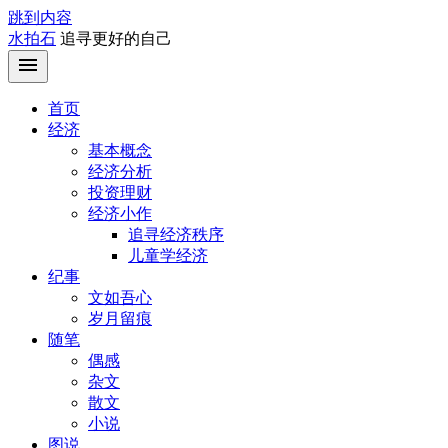
跳到内容
水拍石
追寻更好的自己
首页
经济
基本概念
经济分析
投资理财
经济小作
追寻经济秩序
儿童学经济
纪事
文如吾心
岁月留痕
随笔
偶感
杂文
散文
小说
图说