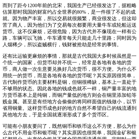
而到了距今1200年前的北宋，我国生产已经很发达了，据粗略
估算那时我国的财富约占全世界的80%，是一件很了不起的成
就。因为物产丰富，所以交易就很频繁，商业很发达，但这却
苦了商人，因为他们为了交易每次都要用大量牛车或轮船运送
货币。这不仅麻烦，还很危险，因为古代并不像现在一样有公
路，车辆可以飞驰，牛车通常每天只能走几十里路；同时因为
人烟稀少，所以盗贼横行，钱财被抢劫是经常的事情。
还有比运输更麻烦的事情，那就是古代我国大多时候虽然是一
个统一的国家，但货币却并不统一，经常是各地有各地的货
币，商人做一次生意要兑换好几次货币，很不方便。为什么不
用统一的货币，而是各地有各地的货币呢？其实原因很简单，
古代制作货币的主要材料是铜，但铜很稀缺，基本上一直处于
不够用的状态。因此各地的钱成色就不一样，铜产量丰富的地
方货币基本上是纯铜，而铜产量低的地方则会在铜里添加铅等
贱金属。甚至是有些地方会偷偷的将同样面值的钱做小，以节
省用铜量。这样货币成色好的地方自然不希望自己的钱流通到
其他地方去，于是全国就逐渐形成了多个货币区。
可能有小朋友要问了，既然铜币和铁币这么不方便，那么为什
么古代不用金币和银币呢？其实原因也很简单，我国金矿和银