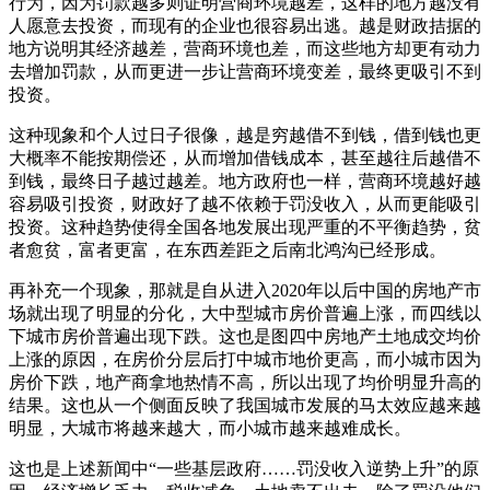
行为，因为罚款越多则证明营商环境越差，这样的地方越没有
人愿意去投资，而现有的企业也很容易出逃。越是财政拮据的
地方说明其经济越差，营商环境也差，而这些地方却更有动力
去增加罚款，从而更进一步让营商环境变差，最终更吸引不到
投资。
这种现象和个人过日子很像，越是穷越借不到钱，借到钱也更
大概率不能按期偿还，从而增加借钱成本，甚至越往后越借不
到钱，最终日子越过越差。地方政府也一样，营商环境越好越
容易吸引投资，财政好了越不依赖于罚没收入，从而更能吸引
投资。这种趋势使得全国各地发展出现严重的不平衡趋势，贫
者愈贫，富者更富，在东西差距之后南北鸿沟已经形成。
再补充一个现象，那就是自从进入2020年以后中国的房地产市
场就出现了明显的分化，大中型城市房价普遍上涨，而四线以
下城市房价普遍出现下跌。这也是图四中房地产土地成交均价
上涨的原因，在房价分层后打中城市地价更高，而小城市因为
房价下跌，地产商拿地热情不高，所以出现了均价明显升高的
结果。这也从一个侧面反映了我国城市发展的马太效应越来越
明显，大城市将越来越大，而小城市越来越难成长。
这也是上述新闻中“一些基层政府……罚没收入逆势上升”的原