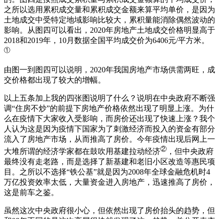
之所以选用累积成交量和累积成交金额来算平均单价，是因为
土地成交中受特定地域影响比较大，累积量能消除偶然波动的
影响。从图四可以看出，2020年房地产土地成交价格明显高于
2018和2019年，10月数据全国平均成交价为6406元/平方米。
①
由图一到图四可以说明，2020年我国房地产市场供需两旺，成
交价格都出现了较大的增幅。
以上五条加上我的四张图说明了什么？说明在中央政府不断强
调“住房不炒”的前提下房地产价格依然出现了明显上涨。为什
么在疫情下大家收入受影响，而房价还出现了快速上涨？我个
人认为这是因为疫情下国家为了刺激经济而投入的资金有部分
流入了房地产市场，从而推高了房价。今年疫情出现后网上一
②
大堆所谓的经济学家都在鼓吹用基建拉动经济
，但中央政府
最终没有走老路，而是选择了新基建和老旧小区改造等惠民项
目。之所以不选择“铁公基”就是因为2008年全球金融危机时4
万亿投资效率太低，大量资金进入房地产，迅速推高了房价，
这是前车之鉴。
虽然这次中央政府很小心，但依然出现了房价抬头的趋势，但