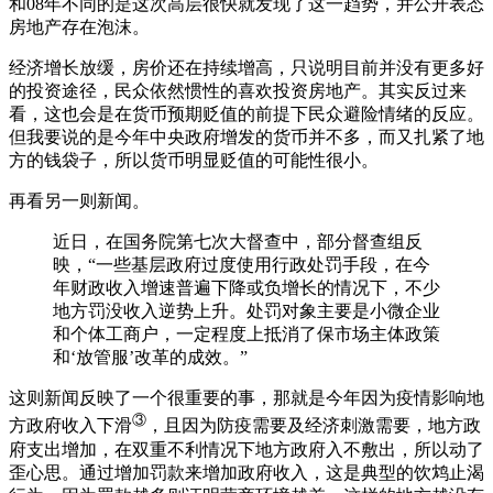
和08年不同的是这次高层很快就发现了这一趋势，并公开表态
房地产存在泡沫。
经济增长放缓，房价还在持续增高，只说明目前并没有更多好
的投资途径，民众依然惯性的喜欢投资房地产。其实反过来
看，这也会是在货币预期贬值的前提下民众避险情绪的反应。
但我要说的是今年中央政府增发的货币并不多，而又扎紧了地
方的钱袋子，所以货币明显贬值的可能性很小。
再看另一则新闻。
近日，在国务院第七次大督查中，部分督查组反
映，“一些基层政府过度使用行政处罚手段，在今
年财政收入增速普遍下降或负增长的情况下，不少
地方罚没收入逆势上升。处罚对象主要是小微企业
和个体工商户，一定程度上抵消了保市场主体政策
和‘放管服’改革的成效。”
这则新闻反映了一个很重要的事，那就是今年因为疫情影响地
③
方政府收入下滑
，且因为防疫需要及经济刺激需要，地方政
府支出增加，在双重不利情况下地方政府入不敷出，所以动了
歪心思。通过增加罚款来增加政府收入，这是典型的饮鸩止渴