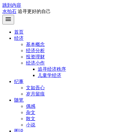
跳到内容
水拍石
追寻更好的自己
首页
经济
基本概念
经济分析
投资理财
经济小作
追寻经济秩序
儿童学经济
纪事
文如吾心
岁月留痕
随笔
偶感
杂文
散文
小说
图说