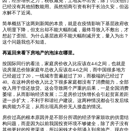
因，经济增长乏力，税收减免，土地卖不出去，除了罚没他们
已经没有其他招数能用。虽然招商引资有利于长治久安，但远
水解不了近渴。
简单概括下这两则新闻的本质，就是在疫情影响下基层政府收
入明显下降，但支出却不能大幅削减，最终导致入不敷出，才
想起了歪招。为什么基层政府不能大幅削减开支，量入为出？
这个问题我也不知道。
再返回来看下房地产的泡沫在哪里。
按国际同行的看法，家庭房价收入比应该在4-6之间，也就是
说房屋总价除家庭年总收入应该在4-6之间，而中国很多地方
已经超过了20，一线城市普遍超过了30，而极端的已经过了
40。在这种房价收入比之下很多家庭都没有了消费能力，全部
收入用于偿还放贷。这会导致两个严重的后果，一是全国消费
萎缩，从而影响经济发展；二是房价过快增长会引起贫富差距
进一步扩大，不利于和谐社户建设。这两种情况都会引发后续
购房能力不足，从而出现高房价无人接盘的情况。
房价过高的根本原因并是不部分所谓的经济学家鼓吹的供需结
构问题，而是因为以前我国投资环境不够健全，除了房子没有
其他更好的投资渠道，所以闲钱才全部涌入到房地产。现在中