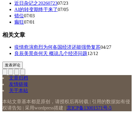
近日杂记之20260723
07/23
AI的转变期终于来了
07/05
错位
07/03
癫狂
07/01
相关文章
疫情愈演愈烈为何各国经济还能强势复苏
04/27
良辰美景奈何天 概说几个经济问题
12/12
发表评论
文章归档
友情链接
关于本站
本站文章基本都是原创，请授权后再转载 | 引用的数据如有侵
权请告知 | 采用wordpress搭建 |
京ICP备13001571号-5