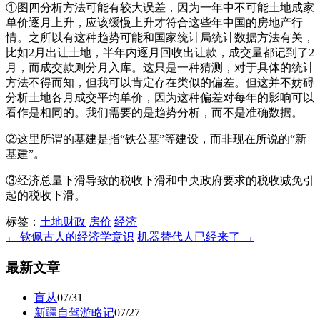
①图四分析方法可能有较大误差，因为一年中不可能土地成家
单价逐月上升，应该缓慢上升才符合这些年中国的房地产行
情。之所以有这种趋势可能和国家统计局统计数据方法有关，
比如2月出让土地，半年内逐月回收出让款，成交量都记到了2
月，而成交款则分月入库。这只是一种猜测，对于具体的统计
方法不得而知，但我可以肯定存在类似的偏差。但这并不妨碍
分析土地各月成交平均单价，因为这种偏差对每年的影响可以
看作是相同的。我们需要的是趋势分析，而不是准确数据。
②这里所谓的基建是指“铁公基”等建设，而非现在所说的“新
基建”。
③经济总量下滑导致的税收下滑和中央政府要求的税收减免引
起的税收下滑。
标签：
土地财政
房价
经济
← 钦佩古人的经济学意识
机器替代人已经来了 →
最新文章
盲从
07/31
新疆自驾游略记
07/27