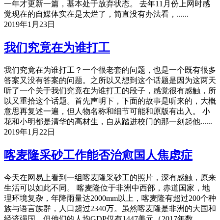
一年才更新一篇，基本处于放弃状态。 去年11月份上网时感
觉现在的自媒体实在是太烂了，简直没有办法看，......
2019年1月23日
我们究竟在为谁打工
我们究竟在为谁打工？一个很老套的问题，也是一个既有很多
答案又没有答案的问题。之所以又想到这个话题是因为这两天
听了一个关于我们究竟在为谁打工的段子，感觉很有感触，所
以又重拾这个话题。首先声明下，下面的故事是听来的，大概
意思再复述一遍，但人物名称和细节可能和原版有出入。 小
花和小明都是清华的高材生，自从踏进校门的那一刻起他......
2019年1月22日
喀麦隆采砂工作能否治愈国人焦虑症
今天在网易上看到一组喀麦隆采砂工的照片，深有感触，原来
生活可以如此不同。 喀麦隆位于非洲中西部，赤道国家，地
理环境复杂，年降雨量达2000mm以上，喀麦隆有超过200个种
族与语言族群，人口超过2340万。虽然喀麦隆是非洲的大国和
经济强国，但他们的人均GDP仅有1447美元（2017年数