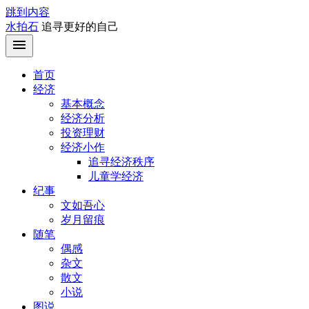
跳到内容
水拍石
追寻更好的自己
首页
经济
基本概念
经济分析
投资理财
经济小作
追寻经济秩序
儿童学经济
纪事
文如吾心
岁月留痕
随笔
偶感
杂文
散文
小说
图说