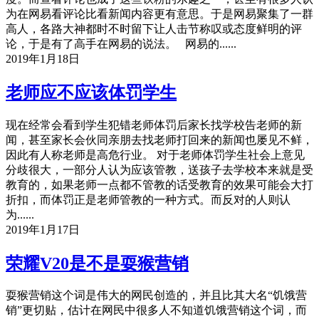
为在网易看评论比看新闻内容更有意思。于是网易聚集了一群
高人，各路大神都时不时留下让人击节称叹或态度鲜明的评
论，于是有了高手在网易的说法。 网易的......
2019年1月18日
老师应不应该体罚学生
现在经常会看到学生犯错老师体罚后家长找学校告老师的新
闻，甚至家长会伙同亲朋去找老师打回来的新闻也屡见不鲜，
因此有人称老师是高危行业。 对于老师体罚学生社会上意见
分歧很大，一部分人认为应该管教，送孩子去学校本来就是受
教育的，如果老师一点都不管教的话受教育的效果可能会大打
折扣，而体罚正是老师管教的一种方式。而反对的人则认
为......
2019年1月17日
荣耀V20是不是耍猴营销
耍猴营销这个词是伟大的网民创造的，并且比其大名“饥饿营
销”更切贴，估计在网民中很多人不知道饥饿营销这个词，而