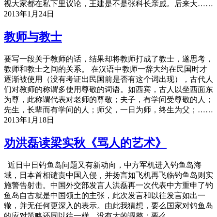
视大家都在私下里议论，王建是不是张科长亲戚。后来大……
2013年1月24日
教师与教士
要写一段关于教师的话，结果却将教师打成了教士，遂思考，
教师和教士之间的关系。 在汉语中教师一辞大约在民国时才
逐渐被使用（没有考证出民国前是否有这个词出现），古代人
们对教师的称谓多使用尊敬的词语。如西宾，古人以坐西面东
为尊，此称谓代表对老师的尊敬；夫子，有学问受尊敬的人；
先生，长辈而有学问的人；师父，一日为师，终生为父；……
2013年1月18日
劝洪磊读梁实秋《骂人的艺术》
近日中日钓鱼岛问题又有新动向，中方军机进入钓鱼岛海
域，日本首相谴责中国入侵，并扬言如飞机再飞临钓鱼岛则实
施警告射击。中国外交部发言人洪磊再一次代表中方重申了钓
鱼岛自古就是中国领土的主张，此次发言和以往发言如出一
辙，并无任何更深入的表示。由此我猜想，要么国家对钓鱼岛
的应对策略还同以往一样，没有大的调整；要么……