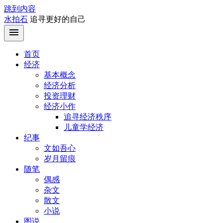
跳到内容
水拍石
追寻更好的自己
首页
经济
基本概念
经济分析
投资理财
经济小作
追寻经济秩序
儿童学经济
纪事
文如吾心
岁月留痕
随笔
偶感
杂文
散文
小说
图说