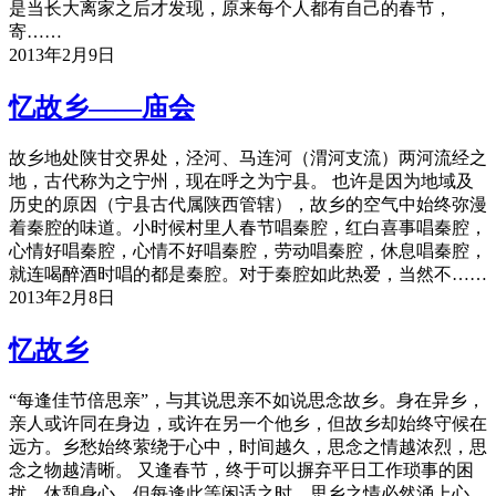
是当长大离家之后才发现，原来每个人都有自己的春节，
寄……
2013年2月9日
忆故乡——庙会
故乡地处陕甘交界处，泾河、马连河（渭河支流）两河流经之
地，古代称为之宁州，现在呼之为宁县。 也许是因为地域及
历史的原因（宁县古代属陕西管辖），故乡的空气中始终弥漫
着秦腔的味道。小时候村里人春节唱秦腔，红白喜事唱秦腔，
心情好唱秦腔，心情不好唱秦腔，劳动唱秦腔，休息唱秦腔，
就连喝醉酒时唱的都是秦腔。对于秦腔如此热爱，当然不……
2013年2月8日
忆故乡
“每逢佳节倍思亲”，与其说思亲不如说思念故乡。身在异乡，
亲人或许同在身边，或许在另一个他乡，但故乡却始终守候在
远方。乡愁始终萦绕于心中，时间越久，思念之情越浓烈，思
念之物越清晰。 又逢春节，终于可以摒弃平日工作琐事的困
扰，休憩身心。但每逢此等闲适之时，思乡之情必然涌上心