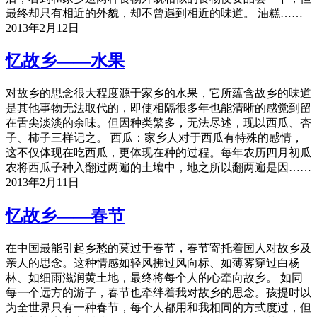
最终却只有相近的外貌，却不曾遇到相近的味道。 油糕……
2013年2月12日
忆故乡——水果
对故乡的思念很大程度源于家乡的水果，它所蕴含故乡的味道
是其他事物无法取代的，即使相隔很多年也能清晰的感觉到留
在舌尖淡淡的余味。但因种类繁多，无法尽述，现以西瓜、杏
子、柿子三样记之。 西瓜：家乡人对于西瓜有特殊的感情，
这不仅体现在吃西瓜，更体现在种的过程。每年农历四月初瓜
农将西瓜子种入翻过两遍的土壤中，地之所以翻两遍是因……
2013年2月11日
忆故乡——春节
在中国最能引起乡愁的莫过于春节，春节寄托着国人对故乡及
亲人的思念。这种情感如轻风拂过风向标、如薄雾穿过白杨
林、如细雨滋润黄土地，最终将每个人的心牵向故乡。 如同
每一个远方的游子，春节也牵绊着我对故乡的思念。孩提时以
为全世界只有一种春节，每个人都用和我相同的方式度过，但