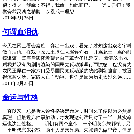
侣；得之，我幸；不得，我命，如此而已。 嗟夫吾师！我
尝奋我灵魂之精髓，以凝成一理想……
2013年2月26日
何谓血泪仇
今天在网上看会秦腔，弹出一出戏，看完了才知这出戏名字叫
做血泪仇。在戏中农民王厚仁大骂蒋介石，并骂龙王，骂的酣
畅淋漓，骂完后满怀希望奔向了革命圣地延安。 看完这出戏
后我并没有为剧情渲染的国民党反动派暴行而愤怒，也没有为
农民王厚仁一家六口受尽国民党反动派的残酷剥削迫害，被逼
得流离失所、家破人亡而动容。也许是因为历史太过久远……
2013年2月25日
命运与性格
一直以来，总是听人说性格决定命运，时间久了便以为必然是
真理。但最近几件事触动，才发现这句话只对了一半，其实命
运也决定性格。 明朝有两个皇帝，一个明英宗朱祁镇，另
一个明代宗朱祁钰，两个人是亲兄弟。朱祁镇先做皇帝，但是