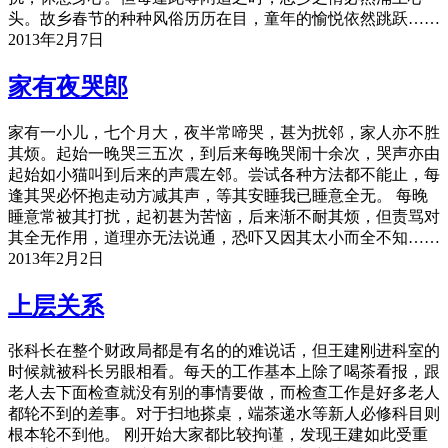
头。故乡春节的种种风俗历历在目，童年的愉悦依然跳跃……
2013年2月7日
家有夜哭郎
家有一小儿，七个月大，夜半常啼哭，甚为扰邻，家人亦不胜
其烦。起始一晚哭三五次，到后来每晚哭闹十余次，哭声亦由
起始如小猫叫到后来的声震左邻。尝试各种方法都不能止，每
逢其哭必怀抱走动方减其声，等其安睡我已睡意全无。 每晚
睡意常被其打扰，起初甚为苦恼，后来渐不耐其烦，但责骂对
其全无作用，道理亦无法说通，恐吓又因其太小而全不知……
2013年2月2日
上层关系
张科长在整个财政局都是有名的的难说话，但王建刚进科室的
时候就被科长另眼相看。每天的工作基本上除了喝茶看报，跟
老人去下面检查就没有别的事情要做，而检查工作是好多老人
都轮不到的差事。对于扫地搽桌，端茶递水等新人必修科目则
根本轮不到他。 刚开始大家都比较拘谨，发现王建如此受重