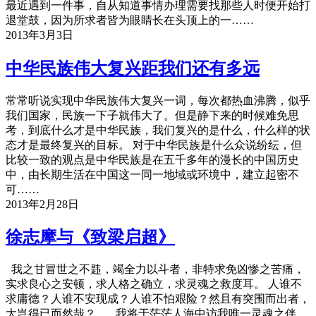
最近遇到一件事，自从知道事情办理需要找那些人时便开始打
退堂鼓，因为所求者皆为眼睛长在头顶上的一……
2013年3月3日
中华民族伟大复兴距我们还有多远
常常听说实现中华民族伟大复兴一词，每次都热血沸腾，似乎
我们国家，民族一下子就伟大了。但是静下来的时候难免思
考，到底什么才是中华民族，我们复兴的是什么，什么样的状
态才是最终复兴的目标。 对于中华民族是什么众说纷纭，但
比较一致的观点是中华民族是在五千多年的漫长的中国历史
中，由长期生活在中国这一同一地域或环境中，建立起密不
可……
2013年2月28日
徐志摩与《致梁启超》
我之甘冒世之不韪，竭全力以斗者，非特求免凶惨之苦痛，
实求良心之安顿，求人格之确立，求灵魂之救度耳。 人谁不
求庸德？人谁不安现成？人谁不怕艰险？然且有突围而出者，
大岂得已而然哉？ 我将于茫茫人海中访我唯一灵魂之伴