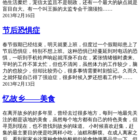
他生活糜烂，宠信太监且不是朝政，还有一个最大的缺点就是
盲目自大。有一个叫王振的太监专会干溜须拍……
2013年2月16日
节后恐惧症
春节假期已经结束，明天就要上班，但度过一个假期却患上了
节后恐惧症，特别不想上班。这种恐惧已经蔓延到对电话的恐
惧，一听到手机铃声响起就浑身不自在，紧张情绪顿时袭来。
平时的工作不算太忙，但也不清闲，虽然体力的工作较少，脑
力的也较少，但却比较劳心，很多事情需要时刻惦记。久而久
之就怀疑自己得了强迫症，很多时候入梦还想着工作中……
2013年2月13日
忆故乡——美食
在离开故乡的好多年里，曾经去过很多地方，每到一地最先关
注的都是该地的美食，虽然每个地方都有自己的特色美食，但
寻觅到现在，也不曾找到故乡的味道。 小时候喜欢赶集，赶
集的最主要目的便是吃两样小吃，油糕和酥馍。在成人离家之
后，看到和家乡这两种食物外貌相似的食物便要品尝一下，但