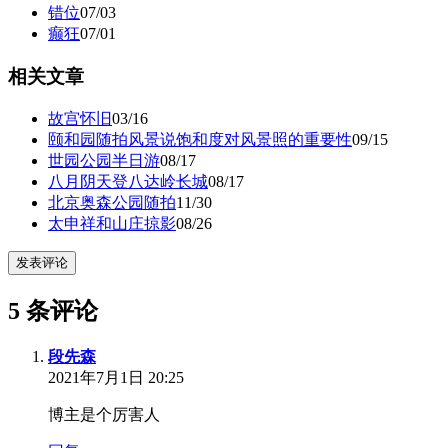
错位
07/03
癫狂
07/01
相关文章
故宫怀旧
03/16
颐和园随拍风景说饱和度对风景照的重要性
09/15
世园公园半日游
08/17
八月阴天登八达岭长城
08/17
北京奥森公园随拍
11/30
太申祥和山庄掠影
08/26
发表评论
5 条评论
段先森
2021年7月1日 20:25
博主是个厉害人