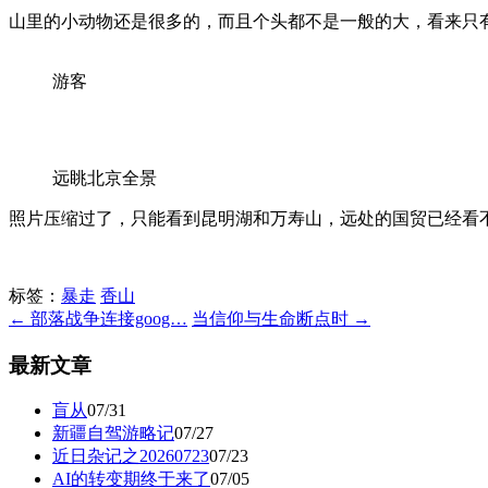
山里的小动物还是很多的，而且个头都不是一般的大，看来只
游客
远眺北京全景
照片压缩过了，只能看到昆明湖和万寿山，远处的国贸已经看
标签：
暴走
香山
← 部落战争连接goog…
当信仰与生命断点时 →
最新文章
盲从
07/31
新疆自驾游略记
07/27
近日杂记之20260723
07/23
AI的转变期终于来了
07/05