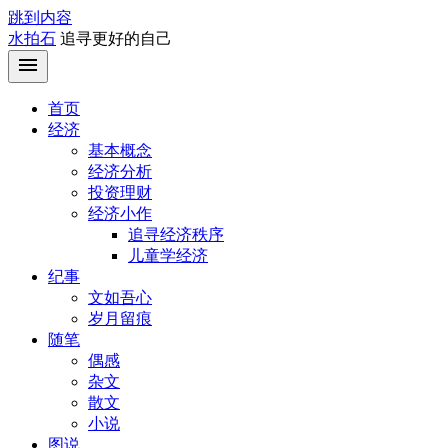
跳到内容
水拍石
追寻更好的自己
首页
经济
基本概念
经济分析
投资理财
经济小作
追寻经济秩序
儿童学经济
纪事
文如吾心
岁月留痕
随笔
偶感
杂文
散文
小说
图说