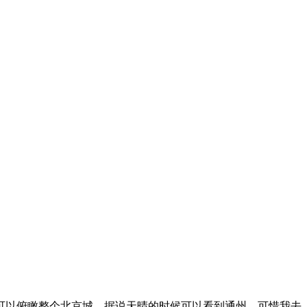
可以俯瞰整个北京城，据说天晴的时候可以看到通州，可惜我去