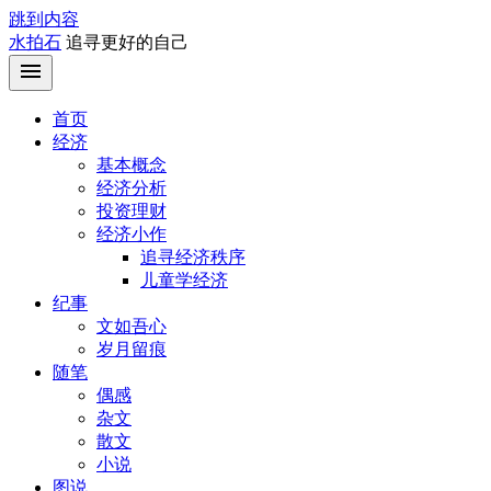
跳到内容
水拍石
追寻更好的自己
首页
经济
基本概念
经济分析
投资理财
经济小作
追寻经济秩序
儿童学经济
纪事
文如吾心
岁月留痕
随笔
偶感
杂文
散文
小说
图说