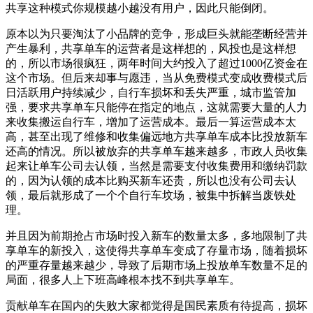
共享这种模式你规模越小越没有用户，因此只能倒闭。
原本以为只要淘汰了小品牌的竞争，形成巨头就能垄断经营并
产生暴利，共享单车的运营者是这样想的，风投也是这样想
的，所以市场很疯狂，两年时间大约投入了超过1000亿资金在
这个市场。但后来却事与愿违，当从免费模式变成收费模式后
日活跃用户持续减少，自行车损坏和丢失严重，城市监管加
强，要求共享单车只能停在指定的地点，这就需要大量的人力
来收集搬运自行车，增加了运营成本。最后一算运营成本太
高，甚至出现了维修和收集偏远地方共享单车成本比投放新车
还高的情况。所以被放弃的共享单车越来越多，市政人员收集
起来让单车公司去认领，当然是需要支付收集费用和缴纳罚款
的，因为认领的成本比购买新车还贵，所以也没有公司去认
领，最后就形成了一个个自行车坟场，被集中拆解当废铁处
理。
并且因为前期抢占市场时投入新车的数量太多，多地限制了共
享单车的新投入，这使得共享单车变成了存量市场，随着损坏
的严重存量越来越少，导致了后期市场上投放单车数量不足的
局面，很多人上下班高峰根本找不到共享单车。
贡献单车在国内的失败大家都觉得是国民素质有待提高，损坏