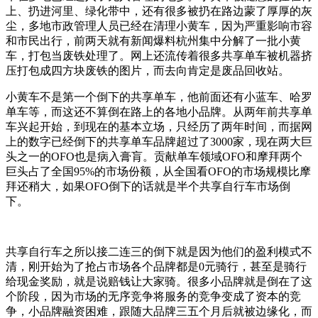
上、扔进河里、绿化带中，还有很多被扔在路边蒙了厚厚的灰
尘，多地市政管理人员已经在清理小黄车，因为严重影响市容
和市民出行，前两天就有新闻爆料杭州集中分解了一批小黄
车，打包当废铁处理了。网上还流传着很多共享单车被机器挤
压打包成四方块废铁的图片，而去向肯定是废品回收站。
小黄车不是第一个倒下的共享单车，他前面还有小蓝车、哈罗
单车等，而这还不算倒在路上的各地小品牌。从两年前共享单
车兴起开始，到现在的基本立场，只经历了两年时间，而据网
上的数字已经倒下的共享单车品牌超过了3000家，现在两大巨
头之一的OFO也是病入膏肓。贡献单车领域OFO和摩拜两个
巨头占了全国95%的市场份额，从全国看OFO的市场规模比摩
拜还稍大，如果OFO倒下的话就是半个共享自行车市场倒
下。
共享自行车之所以接二连三的倒下就是因为他们的盈利模式不
清，刚开始为了抢占市场各个品牌都是0元骑行，甚至是骑行
给现金奖励，就是说赔钱让大家骑。很多小品牌就是倒在了这
个阶段，因为市场的无序竞争将服务的竞争变成了资本的竞
争，小品牌融资困难，跟随大品牌三五个月后就被边缘化，而