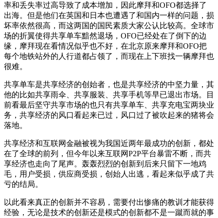
率和丢失率过高导致了成本增加，因此摩拜和OFO都选择了
出海。但是他们在英国和日本也遭遇了和国内一样的问题，损
坏率依然很高，而这两国的国民素质大家公认比较高。全球市
场的折翼使得共享单车黯然退场，OFO已经处在了倒下的边
缘，摩拜现在看情况似乎也不好，在北京原来摩拜和OFO把
每个地铁站外的人行道都占领了，而现在上下班找一辆摩拜也
很难。
共享单车是共享经济的创始者，也是共享经济的中坚力量，其
他的比如共享雨伞、共享服装、共享手机等早已退出市场。目
前看最后坚守共享市场的也只有共享单车、共享充电宝两块业
务，共享经济的风口看起来已过，风口过了被吹起来的猪将会
落地。
共享经济和互联网金融被视为我国近两年最成功的创新，都处
在了全球的前列，但今年以来互联网P2P平台暴雷不断，而共
享经济也走向了尾声。轰轰烈烈的创新到后来只留下一地鸡
毛，用户受损，供应商受损，创始人出逃，看起来似乎成了共
亏的结局。
以此看来真正的创新并不容易，需要付出惨痛的教训才能获得
经验，无论是技术的创新还是模式的创新都不是一蹴而就的事