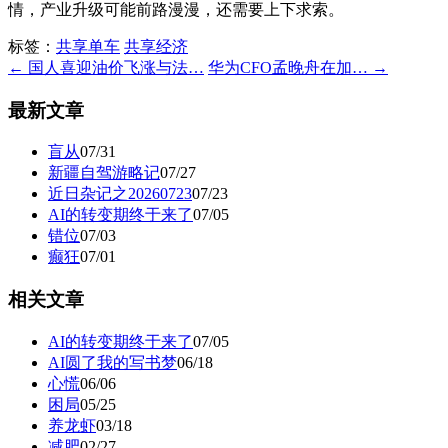
情，产业升级可能前路漫漫，还需要上下求索。
标签：
共享单车
共享经济
← 国人喜迎油价飞涨与法…
华为CFO孟晚舟在加… →
最新文章
盲从
07/31
新疆自驾游略记
07/27
近日杂记之20260723
07/23
AI的转变期终于来了
07/05
错位
07/03
癫狂
07/01
相关文章
AI的转变期终于来了
07/05
AI圆了我的写书梦
06/18
心慌
06/06
困局
05/25
养龙虾
03/18
减肥
02/27