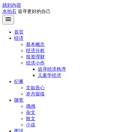
跳到内容
水拍石
追寻更好的自己
首页
经济
基本概念
经济分析
投资理财
经济小作
追寻经济秩序
儿童学经济
纪事
文如吾心
岁月留痕
随笔
偶感
杂文
散文
小说
图说