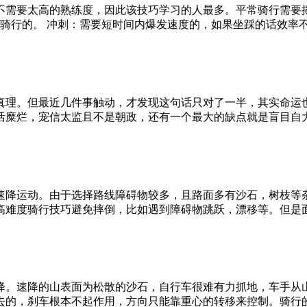
不需要太高的熟练度，因此该技巧学习的人最多。平常骑行需要
度骑行的。 冲刺：需要短时间内爆发速度的，如果坐踩的话效率
真理。但最近几件事触动，才发现这句话只对了一半，其实命
活糜烂，宠信太监且不是朝政，还有一个最大的缺点就是盲目自
速降运动。由于选择路线障碍物较多，且路面多有沙石，树枝等
高难度骑行技巧避免摔倒，比如遇到障碍物跳跃，漂移等。但是
降。速降的山表面为松散的沙石，自行车很难有力抓地，车手从
去的，刹车根本不起作用，方向只能靠重心的转移来控制。骑行