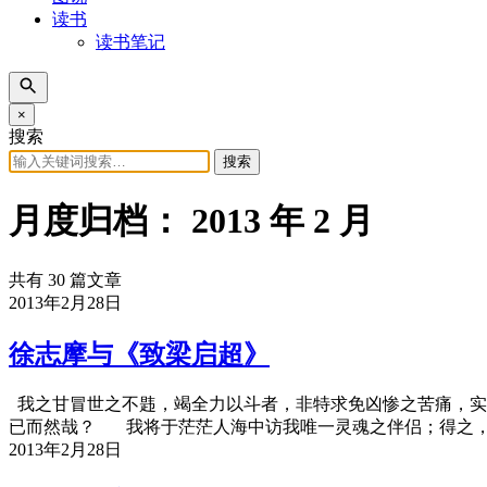
读书
读书笔记
×
搜索
搜索
月度归档：
2013 年 2 月
共有 30 篇文章
2013年2月28日
徐志摩与《致梁启超》
我之甘冒世之不韪，竭全力以斗者，非特求免凶惨之苦痛，实
已而然哉？ 我将于茫茫人海中访我唯一灵魂之伴侣；得之
2013年2月28日