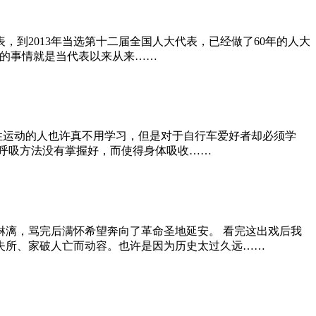
表，到2013年当选第十二届全国人大代表，已经做了60年的人大
地的事情就是当代表以来从来……
运动的人也许真不用学习，但是对于自行车爱好者却必须学
呼吸方法没有掌握好，而使得身体吸收……
漓，骂完后满怀希望奔向了革命圣地延安。 看完这出戏后我
失所、家破人亡而动容。也许是因为历史太过久远……