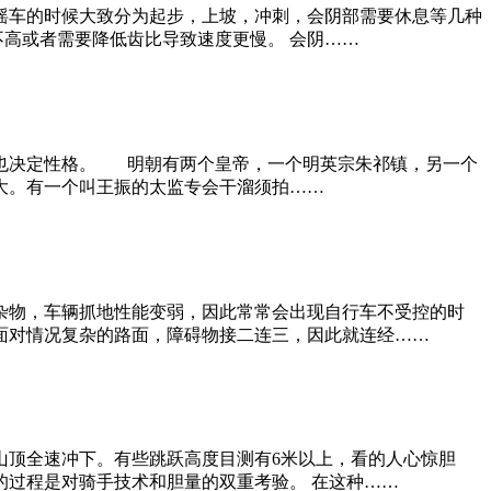
摇车的时候大致分为起步，上坡，冲刺，会阴部需要休息等几种
不高或者需要降低齿比导致速度更慢。 会阴……
运也决定性格。 明朝有两个皇帝，一个明英宗朱祁镇，另一个
大。有一个叫王振的太监专会干溜须拍……
杂物，车辆抓地性能变弱，因此常常会出现自行车不受控的时
面对情况复杂的路面，障碍物接二连三，因此就连经……
山顶全速冲下。有些跳跃高度目测有6米以上，看的人心惊胆
的过程是对骑手技术和胆量的双重考验。 在这种……