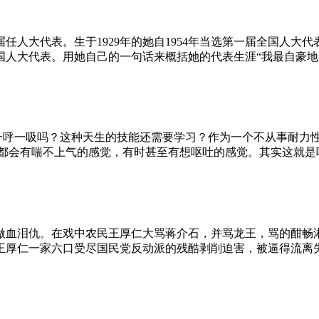
任人大代表。生于1929年的她自1954年当选第一届全国人大代
国人大代表。用她自己的一句话来概括她的代表生涯“我最自豪
呼一吸吗？这种天生的技能还需要学习？作为一个不从事耐力性
定都会有喘不上气的感觉，有时甚至有想呕吐的感觉。其实这就是
做血泪仇。在戏中农民王厚仁大骂蒋介石，并骂龙王，骂的酣畅淋
王厚仁一家六口受尽国民党反动派的残酷剥削迫害，被逼得流离