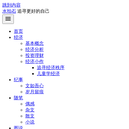
跳到内容
水拍石
追寻更好的自己
首页
经济
基本概念
经济分析
投资理财
经济小作
追寻经济秩序
儿童学经济
纪事
文如吾心
岁月留痕
随笔
偶感
杂文
散文
小说
图说