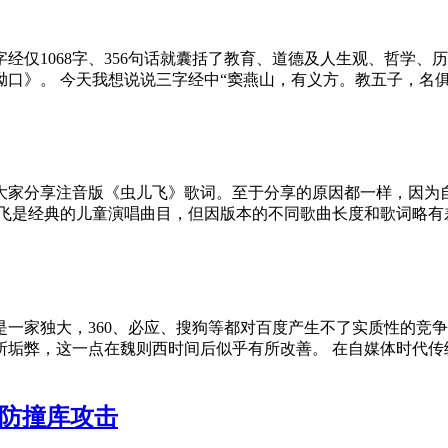
经仅1068字、356句话就囊括了教育、道德及人生观、哲学
口》。 今天我想说说三字经中“窦燕山，有义方。教五子，名
大家分享注音版《虫儿飞》歌词。至于分享的原因都一样，因为
儿飞是经典的儿童演唱曲目，但因版本的不同歌曲长度和歌词略有
一家独大，360、必应、搜狗等都对百度产生不了实质性的竞
所垢弊，这一点在魏则西时间后似乎有所改善。 在自媒体时代传
预防撞库攻击