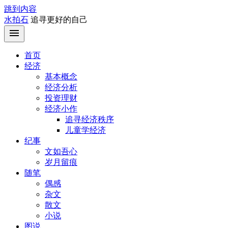
跳到内容
水拍石
追寻更好的自己
首页
经济
基本概念
经济分析
投资理财
经济小作
追寻经济秩序
儿童学经济
纪事
文如吾心
岁月留痕
随笔
偶感
杂文
散文
小说
图说