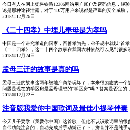
今日有人在网上兜售铁路12306网站用户账户及密码信息，经
论是那种途径泄露，对于410万用户来说都是严重的安全威胁，
2018年12月26日
《二十四孝》中埋儿奉母是为孝吗
中国是一个讲究孝道的国家，百善孝为先，弟子规中就以"首
《二十四孝》，这二十四个故事在我国农村依然可以见到很多
2018年12月24日
孟母三迁的故事是真的吗
孟母三迁的故事这两年被地产商给玩坏了，本来很励志的一个
问题是现在的学区房是孟母理想的“学区房”吗？答案是否定的
2018年12月22日
注音版我爱你中国歌词及最佳小提琴伴奏
今天儿子要学《我爱你中国》这首歌，但他不认识歌词里的很多
自带功能注音的，自动完成后手动矫正了下，拼音并不是纯手动