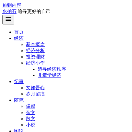
跳到内容
水拍石
追寻更好的自己
首页
经济
基本概念
经济分析
投资理财
经济小作
追寻经济秩序
儿童学经济
纪事
文如吾心
岁月留痕
随笔
偶感
杂文
散文
小说
图说