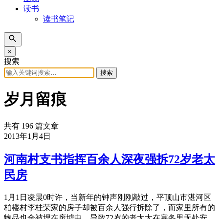
读书
读书笔记
×
搜索
搜索
岁月留痕
共有 196 篇文章
2013年1月4日
河南村支书指挥百余人深夜强拆72岁老太
民房
1月1日凌晨0时许，当新年的钟声刚刚敲过，平顶山市湛河区
柏楼村李桂荣家的房子却被百余人强行拆除了，而家里所有的
物品也全被埋在废墟中，导致72岁的老太太在寒冬里无处安