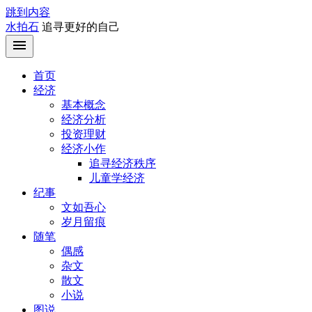
跳到内容
水拍石
追寻更好的自己
首页
经济
基本概念
经济分析
投资理财
经济小作
追寻经济秩序
儿童学经济
纪事
文如吾心
岁月留痕
随笔
偶感
杂文
散文
小说
图说