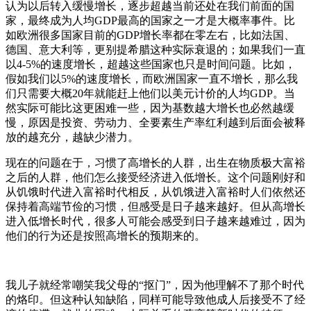
认为以后转入缓慢增长，逐步超越当前还处在我们前面的国
家，最终成为人均GDP最高的国家之一才是大概率事件。比
如欧洲很多国家目前的GDP增长率都在零左右，比如法国、
德国、意大利等，更别提希腊这种实际衰退的；如果我们一直
以4-5%的速度增长，超越这些国家也只是时间问题。比如，
假如我们以5%的速度增长，而欧洲国家一直不增长，那么我
们只需要大概20年就能赶上他们以美元计价的人均GDP。当
然实际可能比这更困难一些，因为基数越大增长也必然越缓
慢，原因是投资、劳动力、全要素生产率红利越到后面会被释
放的越充分，越缺少潜力。
现在的问题在于，习惯了高增长的人群，出生在物质极大富裕
之后的人群，他们怎么接受经济进入低增长。这个问题刚好和
从饥饿时代进入富裕时代相反，从饥饿进入富裕时人们依然还
保持着高端节俭的习惯，但感受是日子越来越好。但从高增长
进入低增长时代，很多人可能会感受到日子越来越难过，因为
他们的行为还是按照高增长的预期来的。
我儿子就经常嘲笑我父母的“抠门”，因为他理解不了那个时代
的烙印。但这种认知缺陷，同样可能导致他成人后接受不了经