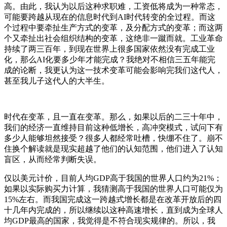
高。由此，我认为以后这种求职难，工资低将成为一种常态，
可能要跨越从现在的信息时代到AI时代转变的全过程。而这
个过程中要牵扯生产方式的变革，及分配方式的变革；而这两
个又牵扯出社会组织结构的变革，这绝非一蹴而就。工业革命
持续了两三百年，到现在世界上很多国家依然没有完成工业
化，那么AI化要多少年才能完成？我绝对不相信三五年能完
成的论断，我更认为这一技术变革可能会影响完我们这代人，
甚至我儿子这代人的大半生。
时代在变革，且一直在变革。那么，如果以后的二三十年中，
我们的经济一直维持目前这种低增长，高冲突模式，试问下有
多少人能够坦然接受？很多人都经常吐槽，快绷不住了。崩不
住换个解读就是现实超越了他们的认知范围，他们进入了认知
盲区，从而经常判断失误。
仅以美元计价，目前人均GDP高于我国的世界人口约为21%；
如果以实际购买力计算，我猜测高于我国的世界人口可能仅为
15%左右。而我国完成这一跨越式增长都是在改革开放后的四
十几年内完成的，所以继续以这种高速增长，直到
成为全球人
均GDP最高的国家，我觉得是不符合现实规律的。所以，我