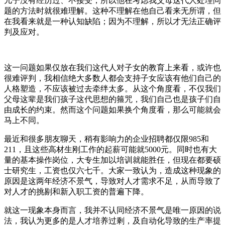
儿子没有经历过、不接受，所以他在考虑我父母这代人处理问
题的方法时就很难理解。这种不理解在他自己看来无所谓，但
在我看来就是一种认知缺陷；因为不理解，所以才无法正确评
判及应对。
这一问题如果仅放在我们这代人对子女的教育上来看，或许也
很难评判，我相信绝大多数人都会支持子女应该有他们自己的
人格塑造，不应该被过去牵绊太多。从这个角度看，不仅我们
父母这辈是我们孩子这代思想的箍咒，我们自己也是孩子们自
由成长的约束。然而这个问题如果换个角度看，那么可能就会
马上不同。
最近和很多朋友聊天，稍有影响力的企业招聘都仅限985和
211，且这些高材生刚工作的起薪可能就5000元。同时也有大
量的基本操作岗位，大专生加以培训就能胜任，但现在都要硕
士研究生，工资也仅六七千。大家一致认为，造成这种现象的
原因是这两年经济不景气，导致对人才需求不足，从而导致了
对人才的挑剔和新入职工资的普遍下降。
就这一现象本身而言，我并不认同经济不景气是唯一原因的说
法，我认为更多的是人才培养过剩，及自动化导致的生产率提