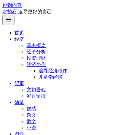
跳到内容
水拍石
追寻更好的自己
首页
经济
基本概念
经济分析
投资理财
经济小作
追寻经济秩序
儿童学经济
纪事
文如吾心
岁月留痕
随笔
偶感
杂文
散文
小说
图说