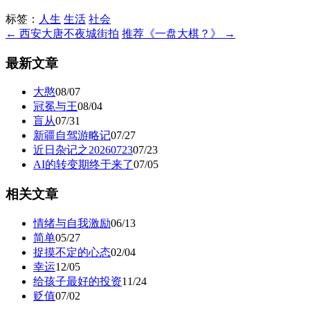
标签：
人生
生活
社会
← 西安大唐不夜城街拍
推荐《一盘大棋？》 →
最新文章
大憨
08/07
冠冕与王
08/04
盲从
07/31
新疆自驾游略记
07/27
近日杂记之20260723
07/23
AI的转变期终于来了
07/05
相关文章
情绪与自我激励
06/13
简单
05/27
捉摸不定的心态
02/04
幸运
12/05
给孩子最好的投资
11/24
贬值
07/02