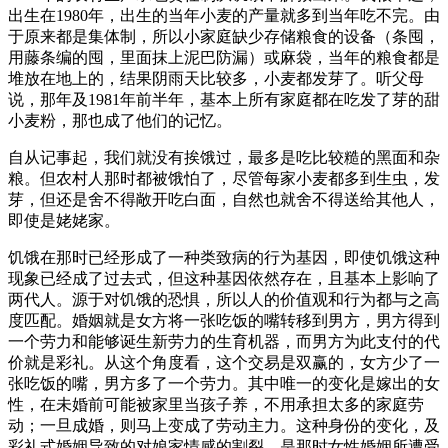
出生在1980年，出生的当年小麦的产量就多到当年吃不完。由
于原来都是集体制，所以小家庭缺少存储粮食的设备（条囤，
用藤条编的囤，里面抹上泥巴防漏）或麻袋，当年的粮食都是
堆放在地上的，结果阴雨天比较多，小麦都发芽了。听父母
说，那年及1981年前半年，基本上所有家庭都在吃发了芽的甜
小麦粉，那也成了他们的记忆。
自从记事起，我们就没有挨饿过，最多是吃比较糙的黑面和杂
粮。但农村人那时都被饿怕了，尽管每家小麦都多到生虫，发
芽，但还是舍不得敞开吃白面，自然也就舍不得送给其他人，
即使是姥姥家。
饥饿在那时已经形成了一种类致病的行为基因，即使饥饿这种
现象已经成了过去式，但这种基因依然存在，且基本上影响了
两代人。源于对饥饿的恐惧，所以人的价值观和行为都与之高
度匹配。婚姻就是女方将一张吃饭的嘴转移到男方，男方得到
一个劳力和能够诞生新劳力的生育机器，而男方为此支付的代
价就是彩礼。从这个角度看，这个交易是双赢的，女方少了一
张吃饭的嘴，男方多了一个劳力。其中唯一的变化是嫁出的女
性，在未婚前可能被家里当孩子养，不用承担太多的家庭劳
动；一旦成婚，则马上变成了劳动主力。这种身份的变化，及
彩礼式婚姻导致的对娘家情感的割裂，是那时女性婚姻所遭受