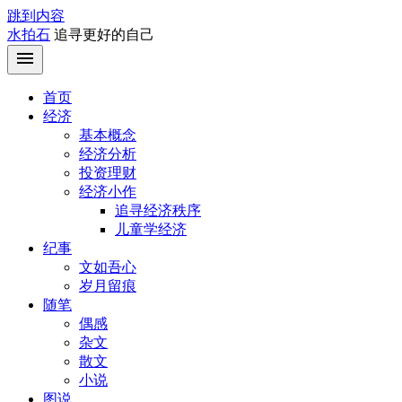
跳到内容
水拍石
追寻更好的自己
首页
经济
基本概念
经济分析
投资理财
经济小作
追寻经济秩序
儿童学经济
纪事
文如吾心
岁月留痕
随笔
偶感
杂文
散文
小说
图说