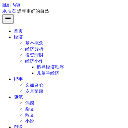
跳到内容
水拍石
追寻更好的自己
首页
经济
基本概念
经济分析
投资理财
经济小作
追寻经济秩序
儿童学经济
纪事
文如吾心
岁月留痕
随笔
偶感
杂文
散文
小说
图说