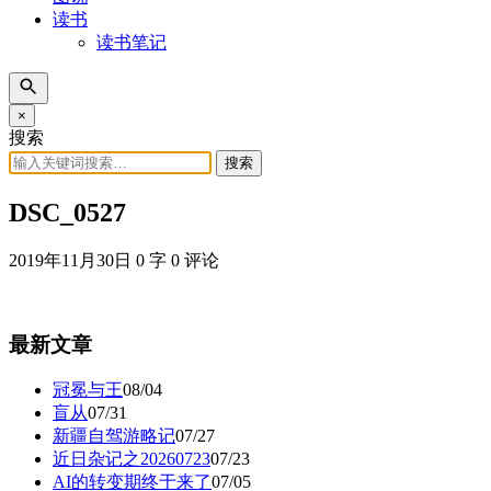
读书
读书笔记
×
搜索
搜索
DSC_0527
2019年11月30日
0 字
0 评论
最新文章
冠冕与王
08/04
盲从
07/31
新疆自驾游略记
07/27
近日杂记之20260723
07/23
AI的转变期终于来了
07/05