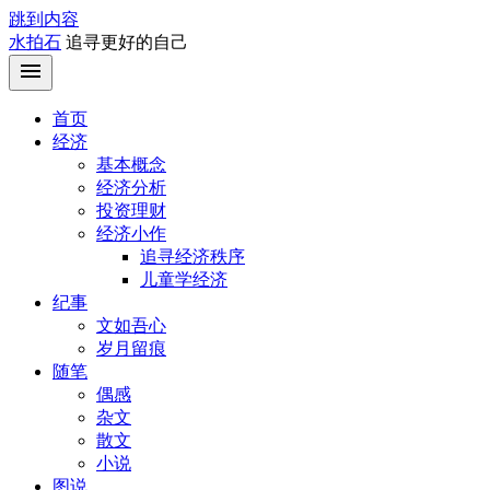
跳到内容
水拍石
追寻更好的自己
首页
经济
基本概念
经济分析
投资理财
经济小作
追寻经济秩序
儿童学经济
纪事
文如吾心
岁月留痕
随笔
偶感
杂文
散文
小说
图说