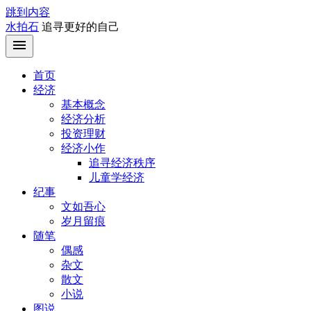
跳到内容
水拍石
追寻更好的自己
首页
经济
基本概念
经济分析
投资理财
经济小作
追寻经济秩序
儿童学经济
纪事
文如吾心
岁月留痕
随笔
偶感
杂文
散文
小说
图说