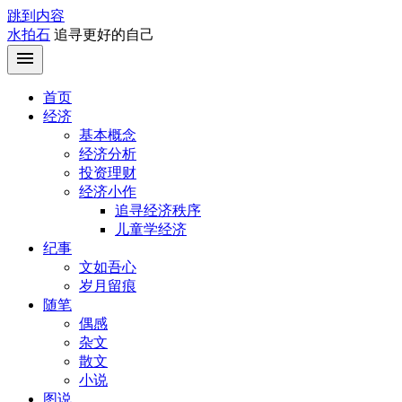
跳到内容
水拍石
追寻更好的自己
首页
经济
基本概念
经济分析
投资理财
经济小作
追寻经济秩序
儿童学经济
纪事
文如吾心
岁月留痕
随笔
偶感
杂文
散文
小说
图说