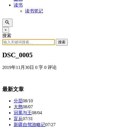
读书
读书笔记
×
搜索
搜索
DSC_0005
2019年11月30日
0 字
0 评论
最新文章
分层
08/10
大憨
08/07
冠冕与王
08/04
盲从
07/31
新疆自驾游略记
07/27