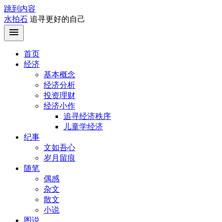
跳到内容
水拍石
追寻更好的自己
首页
经济
基本概念
经济分析
投资理财
经济小作
追寻经济秩序
儿童学经济
纪事
文如吾心
岁月留痕
随笔
偶感
杂文
散文
小说
图说