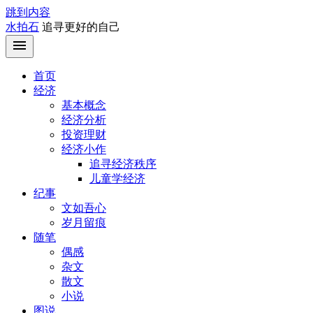
跳到内容
水拍石
追寻更好的自己
首页
经济
基本概念
经济分析
投资理财
经济小作
追寻经济秩序
儿童学经济
纪事
文如吾心
岁月留痕
随笔
偶感
杂文
散文
小说
图说