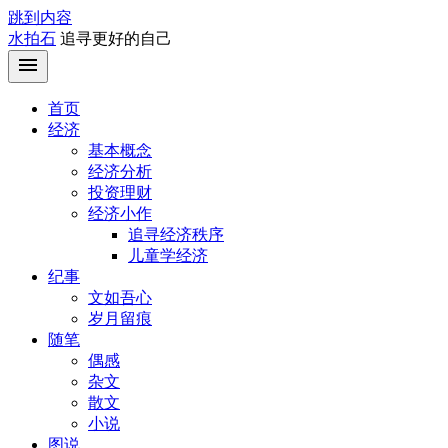
跳到内容
水拍石
追寻更好的自己
首页
经济
基本概念
经济分析
投资理财
经济小作
追寻经济秩序
儿童学经济
纪事
文如吾心
岁月留痕
随笔
偶感
杂文
散文
小说
图说