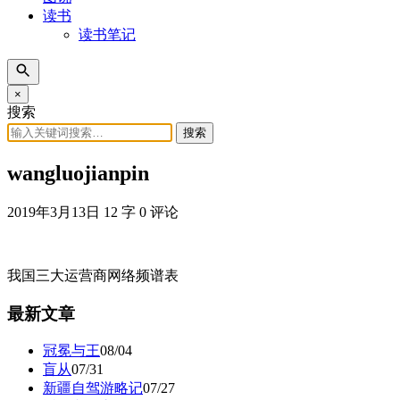
读书
读书笔记
×
搜索
搜索
wangluojianpin
2019年3月13日
12 字
0 评论
我国三大运营商网络频谱表
最新文章
冠冕与王
08/04
盲从
07/31
新疆自驾游略记
07/27