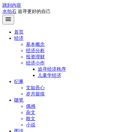
跳到内容
水拍石
追寻更好的自己
首页
经济
基本概念
经济分析
投资理财
经济小作
追寻经济秩序
儿童学经济
纪事
文如吾心
岁月留痕
随笔
偶感
杂文
散文
小说
图说