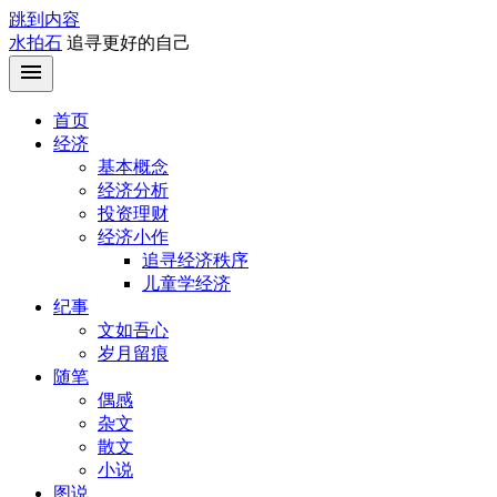
跳到内容
水拍石
追寻更好的自己
首页
经济
基本概念
经济分析
投资理财
经济小作
追寻经济秩序
儿童学经济
纪事
文如吾心
岁月留痕
随笔
偶感
杂文
散文
小说
图说