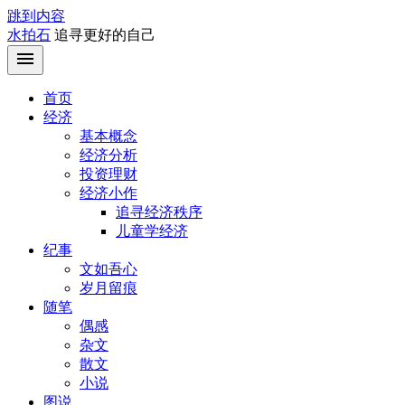
跳到内容
水拍石
追寻更好的自己
首页
经济
基本概念
经济分析
投资理财
经济小作
追寻经济秩序
儿童学经济
纪事
文如吾心
岁月留痕
随笔
偶感
杂文
散文
小说
图说