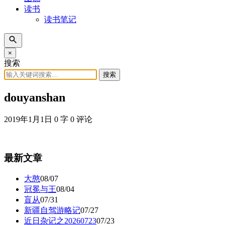
读书
读书笔记
×
搜索
搜索
douyanshan
2019年1月1日
0 字
0 评论
最新文章
大憨
08/07
冠冕与王
08/04
盲从
07/31
新疆自驾游略记
07/27
近日杂记之20260723
07/23