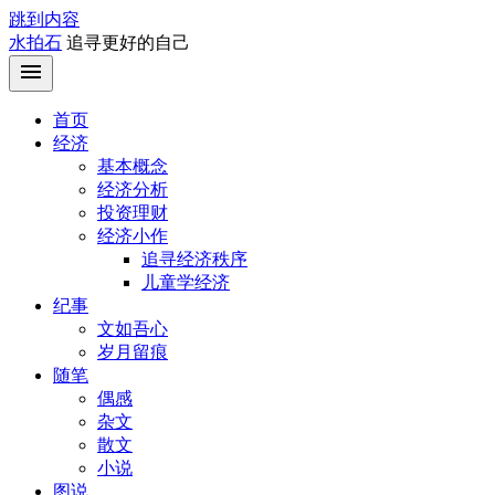
跳到内容
水拍石
追寻更好的自己
首页
经济
基本概念
经济分析
投资理财
经济小作
追寻经济秩序
儿童学经济
纪事
文如吾心
岁月留痕
随笔
偶感
杂文
散文
小说
图说