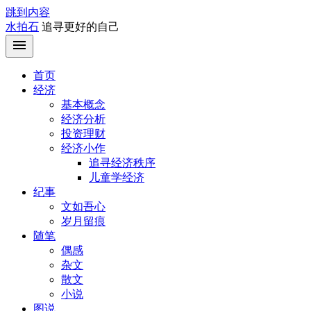
跳到内容
水拍石
追寻更好的自己
首页
经济
基本概念
经济分析
投资理财
经济小作
追寻经济秩序
儿童学经济
纪事
文如吾心
岁月留痕
随笔
偶感
杂文
散文
小说
图说