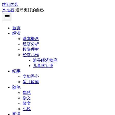
跳到内容
水拍石
追寻更好的自己
首页
经济
基本概念
经济分析
投资理财
经济小作
追寻经济秩序
儿童学经济
纪事
文如吾心
岁月留痕
随笔
偶感
杂文
散文
小说
图说