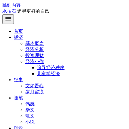
跳到内容
水拍石
追寻更好的自己
首页
经济
基本概念
经济分析
投资理财
经济小作
追寻经济秩序
儿童学经济
纪事
文如吾心
岁月留痕
随笔
偶感
杂文
散文
小说
图说