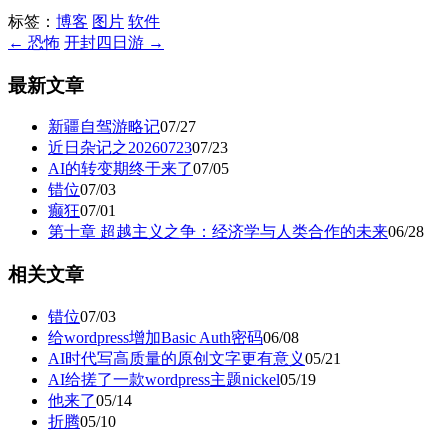
标签：
博客
图片
软件
← 恐怖
开封四日游 →
最新文章
新疆自驾游略记
07/27
近日杂记之20260723
07/23
AI的转变期终于来了
07/05
错位
07/03
癫狂
07/01
第十章 超越主义之争：经济学与人类合作的未来
06/28
相关文章
错位
07/03
给wordpress增加Basic Auth密码
06/08
AI时代写高质量的原创文字更有意义
05/21
AI给搓了一款wordpress主题nickel
05/19
他来了
05/14
折腾
05/10