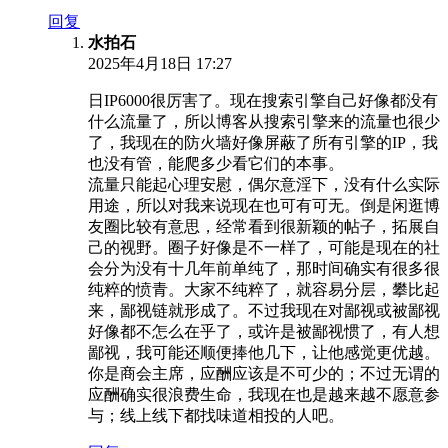
回复
水拍石
2025年4月18日 17:27
日IP6000很厉害了。现在搜索引擎自己好像都没有
什么流量了，所以博客从搜索引擎来的流量也很少
了，我现在的防火墙好像屏蔽了所有引擎的IP，我
也没有管，能爬多少看它们的本事。
流量只能起心理安慰，偶尔意淫下，没有什么实际
用途，所以对我来说现在也可有可无。倒是闲逛博
友圈比较有意思，经常看到很新颖的帖子，拓展自
己的视野。圈子好像是不一样了，可能是现在的社
会分为没有十几年前单纯了，那时间确实有很多很
纯粹的愤青。大家不纯粹了，就容易分层，攀比起
来，鄙视链就形成了。不过我现在对鄙视或被鄙视
好像都不怎么在乎了，或许是被鄙视惯了，有人想
鄙视，我可能还顺便捧他几下，让他感觉更优越。
你是商会主席，应酬应该是不可少的；不过无谓的
应酬确实很浪费生命，我现在也是越来越不愿意参
与；线上线下都找味道相投的人吧。