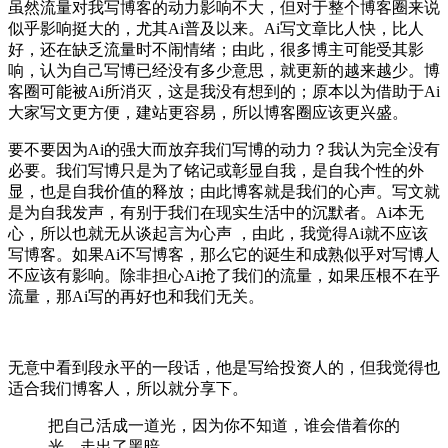
虽然流量对我写博客的动力影响不大，但对于整个博客圈来说
似乎影响挺大的，尤其Ai普及以来。Ai写文章比人快，比人
好，还在缺乏流量时不闹情绪；由此，很多博主可能受其影
响，认为自己写博已经没有多少意思，就更新的越来越少。博
客圈可能被Ai所消灭，这是我没有想到的；原本以为借助于Ai
大家写文更方便，建站更容易，所以博客圈应该更兴盛。
要不要因为Ai的强大而放弃我们写博的动力？我认为完全没有
必要。我们写博只是为了铭记或彰显自我，是自我个性的外
显，也是自我价值的释放；由此博客就是我们的心声。写文就
是为自我发声，有别于我们在现实生活中的沉默者。Ai本无
心，所以也就无从谈起言为心声 ，由此，我觉得Ai就不应该
写博客。如果Ai不写博客，那么它的诞生和成熟似乎对写博人
不应该有影响。除非担心Ai抢了我们的流量，如果压根不在乎
流量，那Ai写的再好也和我们无关。
无意中看到段永平的一段话，他是写给投资人的，但我觉得也
适合我们博客人，所以就分享下。
把自己活成一道光，因为你不知道，谁会借着你的
光，走出了黑暗。