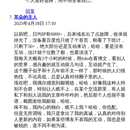
个人喜好选择，用不用全看自己。
回复
耳朵的主人
2025年4月18日 17:10
以前吧，日均IP有6000+，后来域名出了点故障，收录就
掉光了，没备案百度也只收了个首页，刚看了下统计，
只剩下50+，绝大部分还是互动来访，哈哈，要是没有
互动，估计就个位数了都，也看淡淡了。
我每天大概有2个小时的时候，用folo在看博文，看别人
的世界，感兴趣的就互动留几句话，互动就产生了。
这个圈子似乎和十几年前不太一样了，那时候的人们很
热忱，不论高低，总是认真对待圈子里的人。
现在吧，我偶尔感觉到鄙视链，哈哈，好像我这种人特
别不合群，特别让人瞧不上，在某个交流群里，有人就
私下和别人说我的文章咋咋咋的，然后那个人也很不靠
谱，截图发给我邮箱，哈哈。
殊不知，我内心的独白，瞧不上我？哈哈，你也配。
但是无所谓啦，我只是拿出了我的真诚，认真的对待别
人更新的内容，如果某些博友不喜我的互动，我也是很
敏锐的，道不同不相为谋。