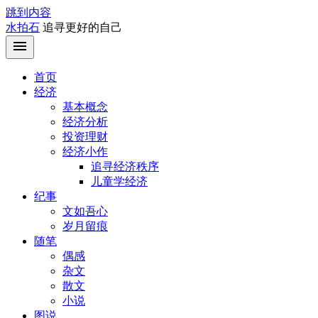
跳到内容
水拍石
追寻更好的自己
首页
经济
基本概念
经济分析
投资理财
经济小作
追寻经济秩序
儿童学经济
纪事
文如吾心
岁月留痕
随笔
偶感
杂文
散文
小说
图说