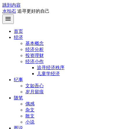
跳到内容
水拍石
追寻更好的自己
首页
经济
基本概念
经济分析
投资理财
经济小作
追寻经济秩序
儿童学经济
纪事
文如吾心
岁月留痕
随笔
偶感
杂文
散文
小说
图说