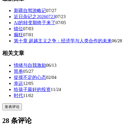
新疆自驾游略记
07/27
近日杂记之20260723
07/23
AI的转变期终于来了
07/05
错位
07/03
癫狂
07/01
第十章 超越主义之争：经济学与人类合作的未来
06/28
相关文章
情绪与自我激励
06/13
简单
05/27
捉摸不定的心态
02/04
幸运
12/05
给孩子最好的投资
11/24
时代
11/02
发表评论
28 条评论