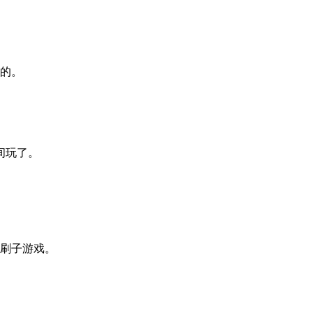
的。
间玩了。
刷子游戏。