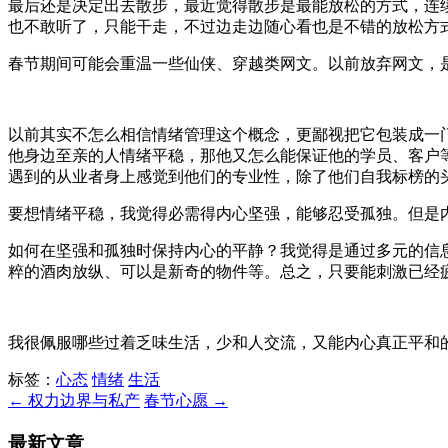
最后还是决定出去散步，最近觉得散步是最能放松的方式，连
也不敢听了，只能干走，不过边走边随心看也是不错的放松方
春节期间可能会重温一些仙侠、穿越类网文。以前放弃网文，
以前其实不怎么相信情绪管理这个概念，更鄙视把它包装成一
他身边至亲的人情绪平稳，那他又怎么能保证他的学员、客户
遇到的从业者身上感觉到他们的专业性，除了他们自我标榜的
要想情绪平稳，我觉得必需得内心坚强，能够忍受孤独。但是
如何在坚强和孤独时保持内心的平静？我觉得是通过多元的信
粹的酒肉放纵、可以是新奇的物件等。总之，只要能刺激已经
我很佩服哪些过着乏味生活，少和人交流，又能内心真正平和
标签：
心态
情绪
生活
← 权力边界与私产
春节心愿 →
最新文章