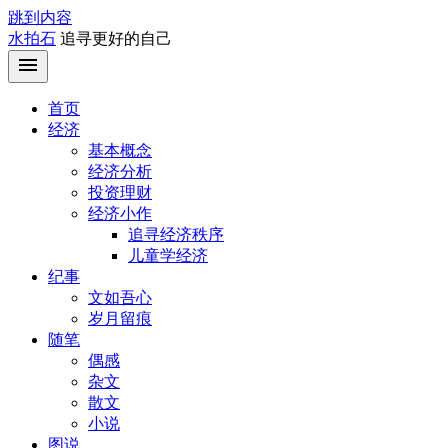
跳到内容
水拍石
追寻更好的自己
首页
经济
基本概念
经济分析
投资理财
经济小作
追寻经济秩序
儿童学经济
纪事
文如吾心
岁月留痕
随笔
偶感
杂文
散文
小说
图说