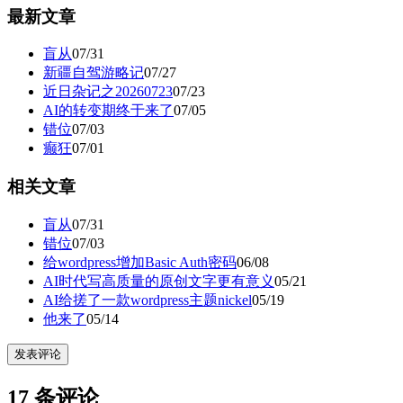
最新文章
盲从
07/31
新疆自驾游略记
07/27
近日杂记之20260723
07/23
AI的转变期终于来了
07/05
错位
07/03
癫狂
07/01
相关文章
盲从
07/31
错位
07/03
给wordpress增加Basic Auth密码
06/08
AI时代写高质量的原创文字更有意义
05/21
AI给搓了一款wordpress主题nickel
05/19
他来了
05/14
发表评论
17 条评论