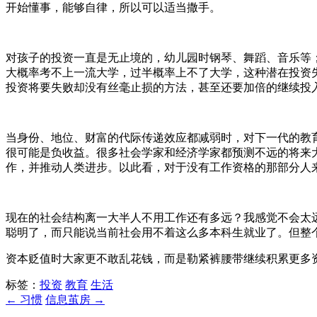
开始懂事，能够自律，所以可以适当撒手。
对孩子的投资一直是无止境的，幼儿园时钢琴、舞蹈、音乐等
大概率考不上一流大学，过半概率上不了大学，这种潜在投资
投资将要失败却没有丝毫止损的方法，甚至还要加倍的继续投
当身份、地位、财富的代际传递效应都减弱时，对下一代的教
很可能是负收益。很多社会学家和经济学家都预测不远的将来
作，并推动人类进步。以此看，对于没有工作资格的那部分人
现在的社会结构离一大半人不用工作还有多远？我感觉不会太
聪明了，而只能说当前社会用不着这么多本科生就业了。但整
资本贬值时大家更不敢乱花钱，而是勒紧裤腰带继续积累更多
标签：
投资
教育
生活
← 习惯
信息茧房 →