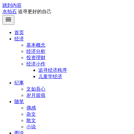
跳到内容
水拍石
追寻更好的自己
首页
经济
基本概念
经济分析
投资理财
经济小作
追寻经济秩序
儿童学经济
纪事
文如吾心
岁月留痕
随笔
偶感
杂文
散文
小说
图说