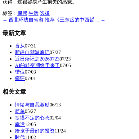
获得，这很容易产生损失的感觉。
标签：
偶感
生活
选择
← 西北环线自驾游
推荐《王东岳的中西哲… →
最新文章
盲从
07/31
新疆自驾游略记
07/27
近日杂记之20260723
07/23
AI的转变期终于来了
07/05
错位
07/03
癫狂
07/01
相关文章
情绪与自我激励
06/13
简单
05/27
捉摸不定的心态
02/04
幸运
12/05
给孩子最好的投资
11/24
时代
11/02