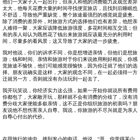
他们一大家子人一起出行，但亲人和他的消费能力及观念差异
太大，他每天花费大量的时间寻找便宜旅店，且找到后睡眠也
不舒适，导致他严重缺觉，整个旅途最强烈的感觉就是疲惫。
除了消费的差异外，对旅游方式的选择他们也有差异，他想亲
人难得一聚，大家应该降低旅游强度，多花时间相互交流；但
有的亲人却认为既然花了钱出来旅游就应该最充分的利用时
间，尽量多的看风景；这又导致了大家的进一步疲惫。
我对他说，你们的诉求不同，你是想增进亲情，但他们是想旅
游；钱和时间、亲情和旅游对于你们来说效用刚好相反，你感
觉旅途不愉快，他们可能感觉很愉快，因为你迁就了他们的选
择。朋友说确实是这样，大家的观念不同，在一起必须得一方
迁就另一方，否则就没有办法玩到一起去了。
我开玩笑说，你经济实力这么强，如果一开始你就说所有费用
你都包了，大家敞开玩，那样就不会有消费的分歧了，没有消
费分歧大家便能多叙亲情，这不正是你组织旅游的初衷吗？朋
友说他不想伤害亲人自尊。我说，你旅游的不尽兴就是为亲人
自尊心付出的代价。
在我旅行的途中，接到发小的电话，他说，“哥，你觉得某山