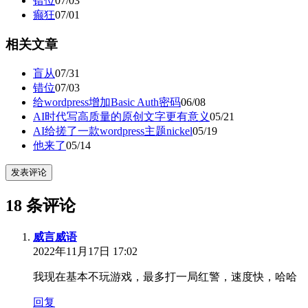
错位
07/03
癫狂
07/01
相关文章
盲从
07/31
错位
07/03
给wordpress增加Basic Auth密码
06/08
AI时代写高质量的原创文字更有意义
05/21
AI给搓了一款wordpress主题nickel
05/19
他来了
05/14
发表评论
18 条评论
威言威语
2022年11月17日 17:02
我现在基本不玩游戏，最多打一局红警，速度快，哈哈
回复