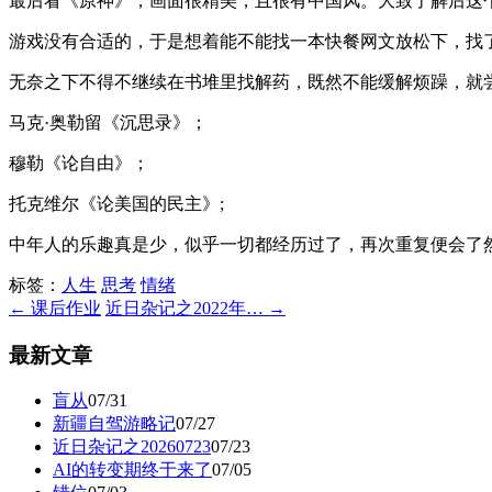
最后看《原神》，画面很精美，且很有中国风。大致了解后这
游戏没有合适的，于是想着能不能找一本快餐网文放松下，找
无奈之下不得不继续在书堆里找解药，既然不能缓解烦躁，就
马克·奥勒留《沉思录》；
穆勒《论自由》；
托克维尔《论美国的民主》;
中年人的乐趣真是少，似乎一切都经历过了，再次重复便会了
标签：
人生
思考
情绪
← 课后作业
近日杂记之2022年… →
最新文章
盲从
07/31
新疆自驾游略记
07/27
近日杂记之20260723
07/23
AI的转变期终于来了
07/05