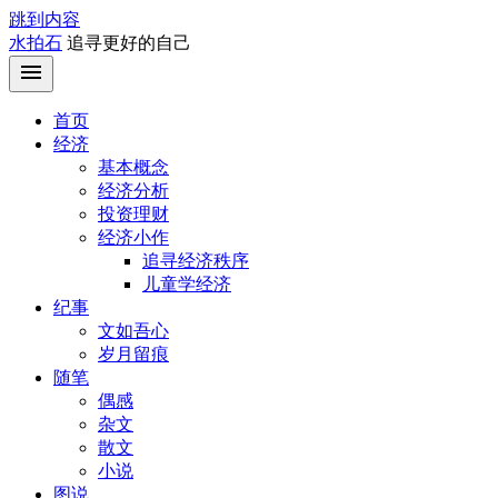
跳到内容
水拍石
追寻更好的自己
首页
经济
基本概念
经济分析
投资理财
经济小作
追寻经济秩序
儿童学经济
纪事
文如吾心
岁月留痕
随笔
偶感
杂文
散文
小说
图说