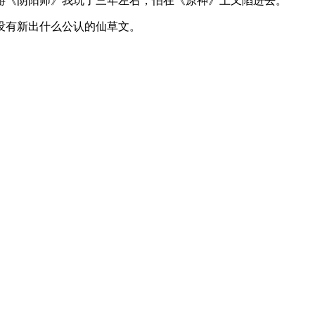
游《阴阳师》我玩了三年左右，怕在《原神》上又陷进去。
没有新出什么公认的仙草文。